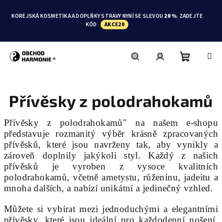
Přejít
na
KOREJSKÁ KOSMETIKA A DOPLŇKY STRAVY NYNÍ SE SLEVOU
20 %
. ZADEJTE
obsah
KÓD
AKCE20
Nákupní
Hledat
Přihlášení
Přívěsky z polodrahokamů
košík
Přívěsky z polodrahokamů" na našem e-shopu
představuje rozmanitý výběr krásně zpracovaných
přívěsků, které jsou navrženy tak, aby vynikly a
zároveň doplnily jakýkoli styl. Každý z našich
přívěsků je vyroben z vysoce kvalitních
polodrahokamů, včetně ametystu, růženínu, jadeitu a
mnoha dalších, a nabízí unikátní a jedinečný vzhled.
Můžete si vybírat mezi jednoduchými a elegantními
přívěsky, které jsou ideální pro každodenní nošení,