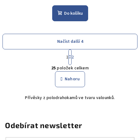
Do košíku
Načíst další 4
S
1
2
t
O
r
25
položek celkem
á
v
n
l
Nahoru
k
á
o
d
v
Přívěsky z polodrahokamů ve tvaru valounků.
a
á
n
c
í
í
p
Odebírat newsletter
r
v