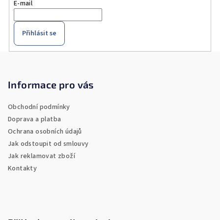
k
E-mail
y
v
Přihlásit se
ý
p
Z
i
á
s
u
p
Informace pro vás
a
Obchodní podmínky
t
Doprava a platba
í
Ochrana osobních údajů
Jak odstoupit od smlouvy
Jak reklamovat zboží
Kontakty