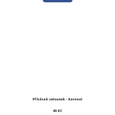
Přívěsek valounek - Karneol
65 Kč