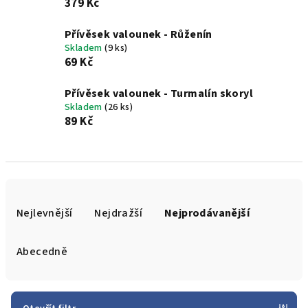
379 Kč
Přívěsek valounek - Růženín
Skladem
(9 ks)
69 Kč
Přívěsek valounek - Turmalín skoryl
Skladem
(26 ks)
89 Kč
Ř
a
Nejlevnější
Nejdražší
Nejprodávanější
z
e
Abecedně
n
í