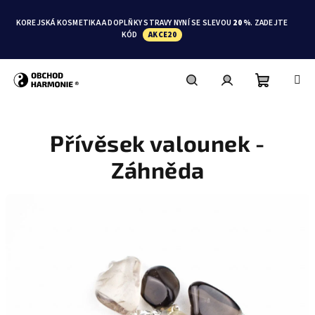
Přejít
na
KOREJSKÁ KOSMETIKA A DOPLŇKY STRAVY NYNÍ SE SLEVOU
20 %
. ZADEJTE
obsah
KÓD
AKCE20
Nákupní
Hledat
Přihlášení
Přívěsek valounek -
košík
Záhněda