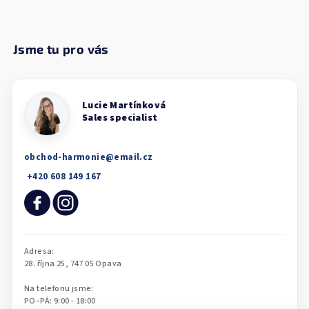
obchod-harmonie
@
email.cz