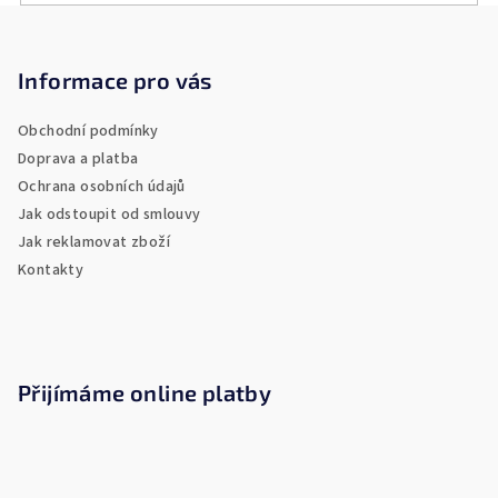
Z
á
p
Informace pro vás
a
Obchodní podmínky
t
Doprava a platba
í
Ochrana osobních údajů
Jak odstoupit od smlouvy
Jak reklamovat zboží
Kontakty
Přijímáme online platby