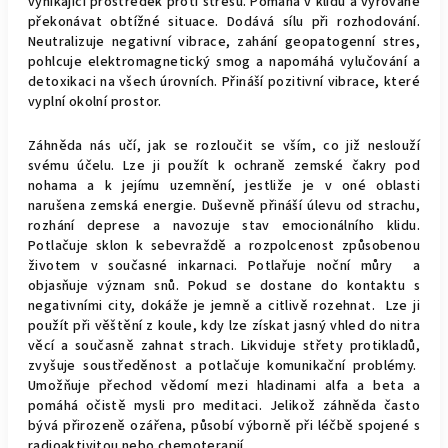
vynikající prostředek proti stresu. Pomáhá v klidu a vyrovaně
překonávat obtížné situace. Dodává sílu při rozhodování.
Neutralizuje negativní vibrace, zahání geopatogenní stres,
pohlcuje elektromagnetický smog a napomáhá vylučování a
detoxikaci na všech úrovních. Přináší pozitivní vibrace, které
vyplní okolní prostor.
Záhněda nás učí, jak se rozloučit se vším, co již neslouží
svému účelu. Lze ji použít k ochraně zemské čakry pod
nohama a k jejímu uzemnění, jestliže je v oné oblasti
narušena zemská energie. Duševně přináší úlevu od strachu,
rozhání deprese a navozuje stav emocionálního klidu.
Potlačuje sklon k sebevraždě a rozpolcenost způsobenou
životem v současné inkarnaci. Potlařuje noční můry a
objasňuje význam snů. Pokud se dostane do kontaktu s
negativními city, dokáže je jemně a citlivě rozehnat. Lze ji
použít při věštění z koule, kdy lze získat jasný vhled do nitra
věcí a současně zahnat strach. Likviduje střety protikladů,
zvyšuje soustředěnost a potlačuje komunikační problémy.
Umožňuje přechod vědomí mezi hladinami alfa a beta a
pomáhá očistě mysli pro meditaci. Jelikož záhněda často
bývá přirozeně ozářena, působí výborně při léčbě spojené s
radioaktivitou nebo chemoterapií.