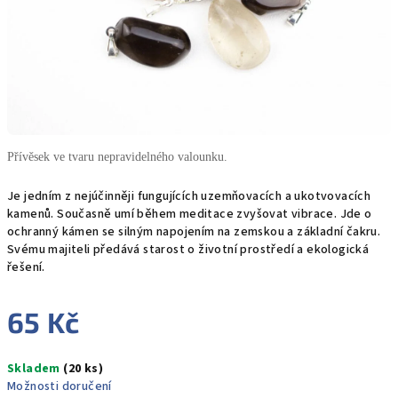
Přívěsek ve tvaru nepravidelného valounku.
Je jedním z nejúčinněji fungujících uzemňovacích a ukotvovacích
kamenů. Současně umí během meditace zvyšovat vibrace. Jde o
ochranný kámen se silným napojením na zemskou a základní čakru.
Svému majiteli předává starost o životní prostředí a ekologická
řešení.
65 Kč
Měrná
Skladem
(20 ks)
cena:
Možnosti doručení