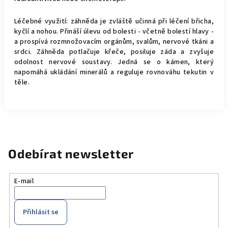
Léčebné využití: záhněda je zvláště učinná při léčení břicha,
kyčlí a nohou. Přináší úlevu od bolesti - včetně bolestí hlavy -
a prospívá rozmnožovacím orgánům, svalům, nervové tkáni a
srdci. Záhněda potlačuje křeče, posiluje záda a zvyšuje
odolnost nervové soustavy. Jedná se o kámen, který
napomáhá ukládání minerálů a reguluje rovnováhu tekutin v
těle.
Odebírat newsletter
E-mail
Přihlásit se