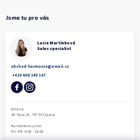
obchod-harmonie
@
email.cz