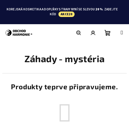
Přejít
na
KOREJSKÁ KOSMETIKA A DOPLŇKY STRAVY NYNÍ SE SLEVOU
20 %
. ZADEJTE
obsah
KÓD
AKCE20
Nákupní
Hledat
Přihlášení
Záhady - mystéria
košík
Produkty teprve připravujeme.