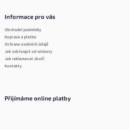
Z
á
p
Informace pro vás
a
Obchodní podmínky
t
Doprava a platba
í
Ochrana osobních údajů
Jak odstoupit od smlouvy
Jak reklamovat zboží
Kontakty
Přijímáme online platby