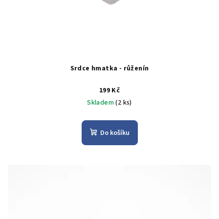
d
u
k
t
ů
Srdce hmatka - růženín
199 Kč
Skladem
(2 ks)
Do košíku