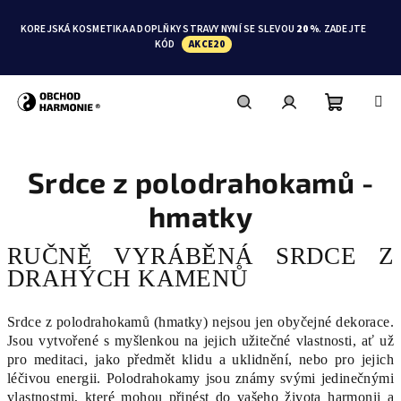
Přejít
na
KOREJSKÁ KOSMETIKA A DOPLŇKY STRAVY NYNÍ SE SLEVOU
20 %
. ZADEJTE
obsah
KÓD
AKCE20
Nákupní
Hledat
Přihlášení
Srdce z polodrahokamů -
košík
hmatky
RUČNĚ VYRÁBĚNÁ SRDCE Z
DRAHÝCH KAMENŮ
Srdce z polodrahokamů (hmatky) nejsou jen obyčejné dekorace.
Jsou vytvořené s myšlenkou na jejich užitečné vlastnosti, ať už
pro meditaci, jako předmět klidu a uklidnění, nebo pro jejich
léčivou energii. Polodrahokamy jsou známy svými jedinečnými
vlastnostmi, které mohou přinést do vašeho života harmonii a