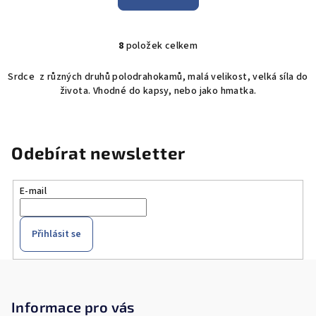
8
položek celkem
O
v
Srdce z různých druhů polodrahokamů, malá velikost, velká síla do
l
života. Vhodné do kapsy, nebo jako hmatka.
á
d
a
c
Odebírat newsletter
í
p
E-mail
r
v
k
Přihlásit se
y
v
Z
ý
á
p
p
Informace pro vás
i