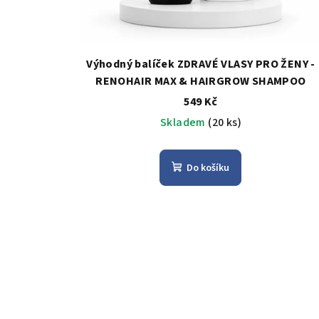
u
r
k
o
t
Výhodný balíček ZDRAVÉ VLASY PRO ŽENY -
d
ů
RENOHAIR MAX & HAIRGROW SHAMPOO
u
549 Kč
Skladem
(20 ks)
k
t
Do košíku
ů