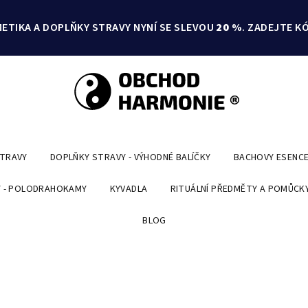
ETIKA A DOPLŇKY STRAVY NYNÍ SE SLEVOU
20 %
. ZADEJTE K
STRAVY
DOPLŇKY STRAVY - VÝHODNÉ BALÍČKY
BACHOVY ESENC
 - POLODRAHOKAMY
KYVADLA
RITUÁLNÍ PŘEDMĚTY A POMŮCK
BLOG