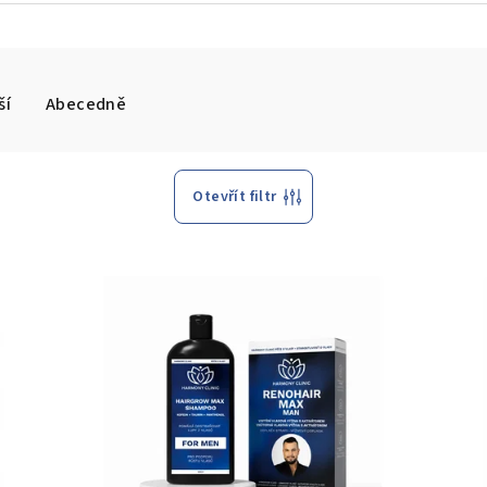
ší
Abecedně
Otevřít filtr