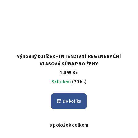
Výhodný balíček - INTENZIVNÍ REGENERAČNÍ
VLASOVÁ KŮRA PRO ŽENY
1 499 Kč
Skladem
(20 ks)
Do košíku
8
položek celkem
O
v