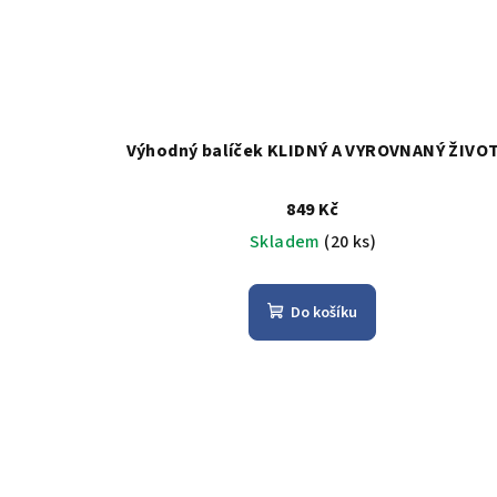
Výhodný balíček KLIDNÝ A VYROVNANÝ ŽIVO
849 Kč
Skladem
(20 ks)
Do košíku