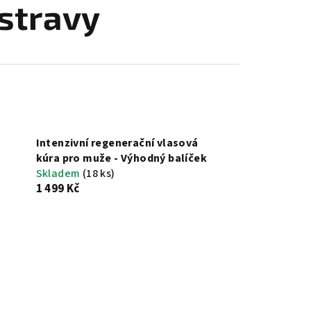
stravy
Intenzivní regenerační vlasová
kúra pro muže - Výhodný balíček
Skladem
(18 ks)
1 499 Kč