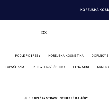
Přejít
na
KOREJSKÁ KOSM
obsah
CZK
PODLE POTŘEBY
KOREJSKÁ KOSMETIKA
DOPLŇKY 
LAPAČE SNŮ
ENERGETICKÉ ŠPERKY
FENG SHUI
KAMENY
/
DOPLŇKY STRAVY - VÝHODNÉ BALÍČKY
DOMŮ