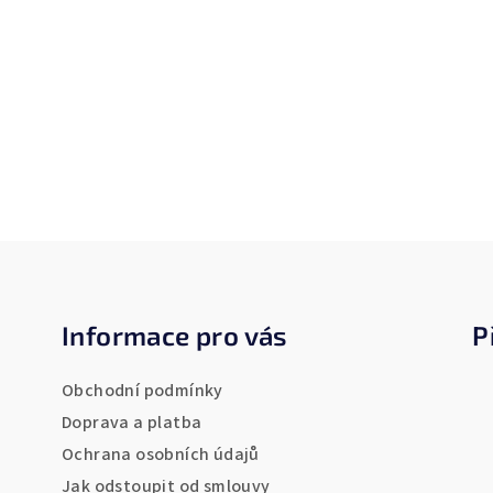
Z
á
Informace pro vás
P
p
a
Obchodní podmínky
t
Doprava a platba
Ochrana osobních údajů
í
Jak odstoupit od smlouvy