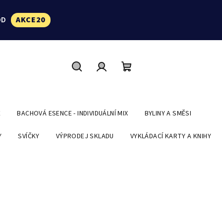
ÓD
AKCE20
Hledat
Přihlášení
Nákupní
košík
E
BACHOVÁ ESENCE - INDIVIDUÁLNÍ MIX
BYLINY A SMĚSI
Y
SVÍČKY
VÝPRODEJ SKLADU
VYKLÁDACÍ KARTY A KNIHY