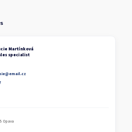
nie
@
email.cz