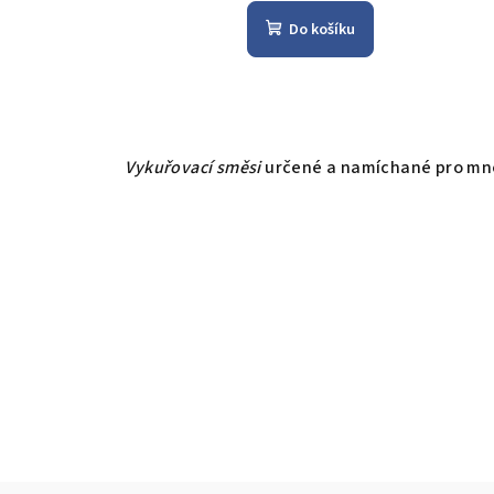
Do košíku
Vykuřovací směsi
určené a namíchané pro mnoho