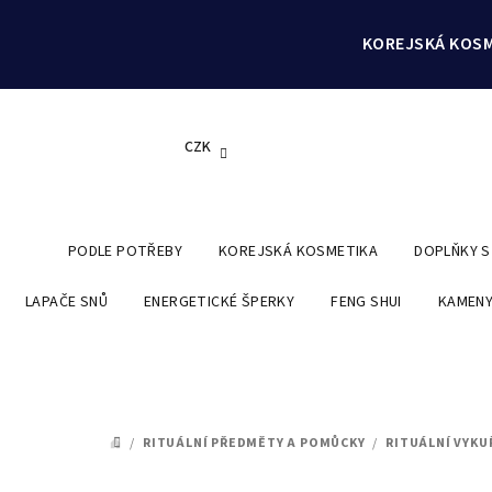
Přejít
na
KOREJSKÁ KOSM
obsah
CZK
PODLE POTŘEBY
KOREJSKÁ KOSMETIKA
DOPLŇKY 
LAPAČE SNŮ
ENERGETICKÉ ŠPERKY
FENG SHUI
KAMENY
/
RITUÁLNÍ PŘEDMĚTY A POMŮCKY
/
RITUÁLNÍ VYKU
DOMŮ