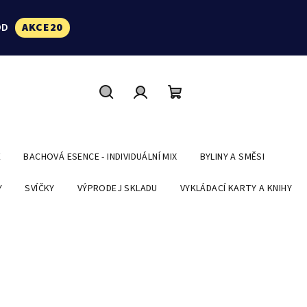
ÓD
AKCE20
Hledat
Přihlášení
Nákupní
košík
E
BACHOVÁ ESENCE - INDIVIDUÁLNÍ MIX
BYLINY A SMĚSI
Y
SVÍČKY
VÝPRODEJ SKLADU
VYKLÁDACÍ KARTY A KNIHY