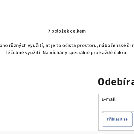
7
položek celkem
O
v
 různých využití, ať je to očista prostoru, náboženské či ri
l
léčebné využití. Namíchány speciálně pro každé čakru.
á
d
a
Odebír
c
í
E-mail
p
r
v
Přihlásit se
k