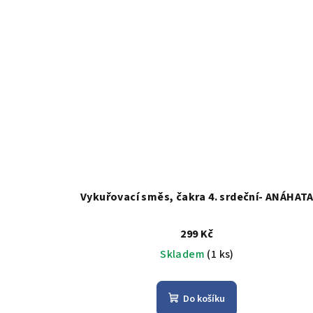
Vykuřovací směs, čakra 4. srdeční- ANÁHAT
299 Kč
Skladem
(1 ks)
Do košíku