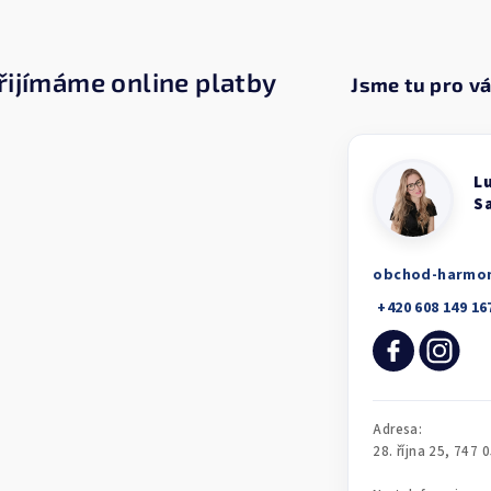
y
v
ý
řijímáme online platby
p
i
s
u
obchod-harmo