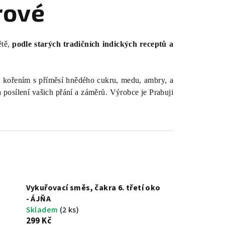
rové
ětě,
podle starých tradičních indických receptů a
m kořením s příměsí hnědého cukru, medu, ambry, a
 posílení vašich přání a záměrů. Výrobce je Prabuji
Vykuřovací směs, čakra 6. třetí oko
- ÁJŇA
Skladem
(2 ks)
299 Kč