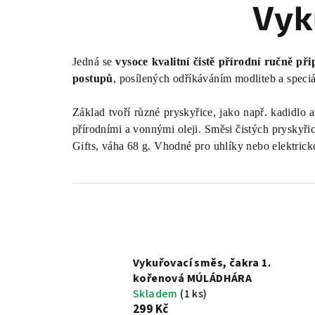
Vyk
Jedná se
vysoce kvalitní čistě přírodní ručně př
postupů
, posílených odříkáváním modliteb a speciá
Základ tvoří
různé pryskyřice, jako např. kadidlo
přírodními a vonnými oleji.
Směsi čistých pryskyřic
Gifts, váha 68 g. Vhodné pro uhlíky nebo elektrick
Vykuřovací směs, čakra 1.
kořenová MÚLÁDHÁRA
Skladem
(1 ks)
299 Kč