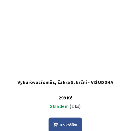
A
Vykuřovací směs, čakra 5. krční - VIŠUDDHA
299 Kč
Skladem
(2 ks)
Do košíku