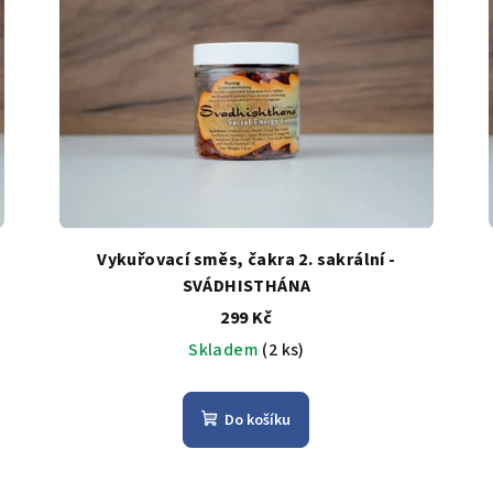
Vykuřovací směs, čakra 2. sakrální -
SVÁDHISTHÁNA
299 Kč
Skladem
(2 ks)
Do košíku