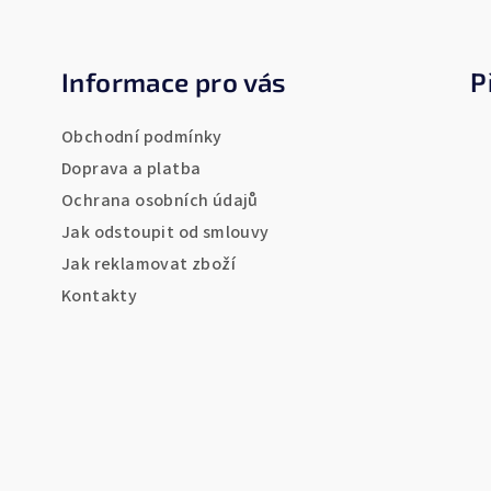
Z
á
Informace pro vás
P
p
a
Obchodní podmínky
t
Doprava a platba
Ochrana osobních údajů
í
Jak odstoupit od smlouvy
Jak reklamovat zboží
Kontakty