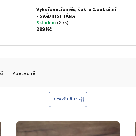
Vykuřovací směs, čakra 2. sakrální
- SVÁDHISTHÁNA
Skladem
(2 ks)
299 Kč
ší
Abecedně
Otevřít filtr