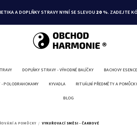
ETIKA A DOPLŇKY STRAVY NYNÍ SE SLEVOU
20 %
. ZADEJTE K
STRAVY
DOPLŇKY STRAVY - VÝHODNÉ BALÍČKY
BACHOVY ESENC
 - POLODRAHOKAMY
KYVADLA
RITUÁLNÍ PŘEDMĚTY A POMŮCK
BLOG
ŘOVÁNÍ A POMŮCKY
/
VYKUŘOVACÍ SMĚSI - ČAKROVÉ