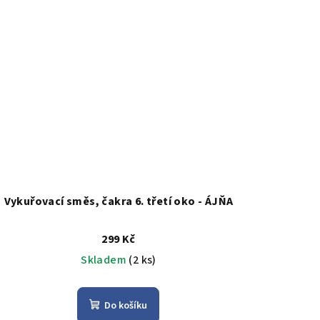
Vykuřovací směs, čakra 6. třetí oko - ÁJŇA
299 Kč
Skladem
(2 ks)
Do košíku