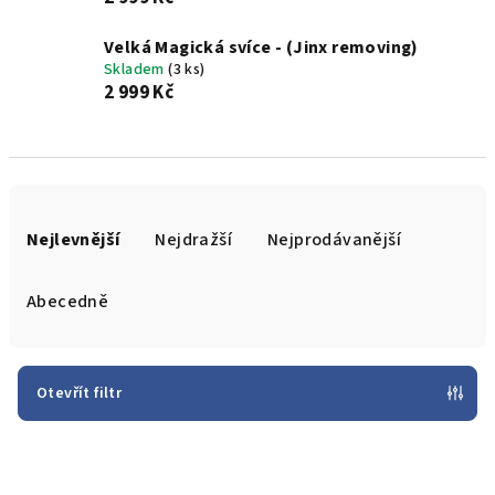
Velká Magická svíce - (Jinx removing)
Skladem
(3 ks)
2 999 Kč
Ř
a
Nejlevnější
Nejdražší
Nejprodávanější
z
e
Abecedně
n
í
p
Otevřít filtr
r
V
o
ý
d