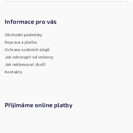
v
Z
ý
á
p
p
Informace pro vás
i
a
s
Obchodní podmínky
u
t
Doprava a platba
í
Ochrana osobních údajů
Jak odstoupit od smlouvy
Jak reklamovat zboží
Kontakty
Přijímáme online platby