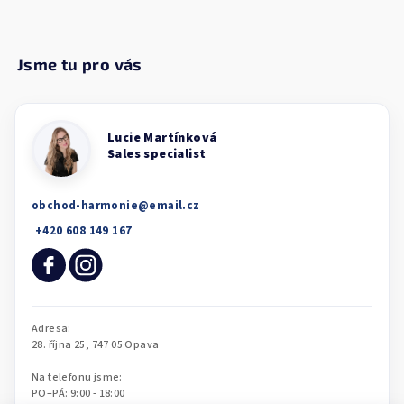
obchod-harmonie
@
email.cz