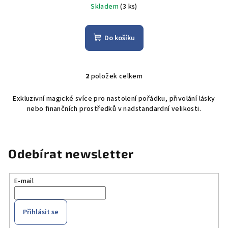
Skladem
(3 ks)
Do košíku
2
položek celkem
O
v
Exkluzivní magické svíce pro nastolení pořádku, přivolání lásky
l
nebo finančních prostředků v nadstandardní velikosti.
á
d
a
c
Odebírat newsletter
í
p
E-mail
r
v
k
Přihlásit se
y