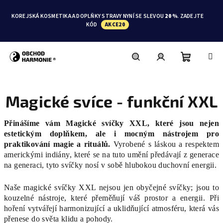
Přejít
na
KOREJSKÁ KOSMETIKA A DOPLŇKY STRAVY NYNÍ SE SLEVOU
20 %
. ZADEJTE
obsah
KÓD
AKCE20
Nákupní
Hledat
Přihlášení
Magické svíce - funkční XXL
košík
Přinášíme vám Magické svíčky XXL, které jsou nejen
estetickým doplňkem, ale i mocným nástrojem pro
praktikování magie a rituálů.
Vyrobené s láskou a respektem
americkými indiány, které se na tuto umění předávají z generace
na generaci, tyto svíčky nosí v sobě hlubokou duchovní energii.
Naše magické svíčky XXL nejsou jen obyčejné svíčky; jsou to
kouzelné nástroje, které přeměňují váš prostor a energii. Při
hoření vytvářejí harmonizující a uklidňující atmosféru, která vás
přenese do světa klidu a pohody.