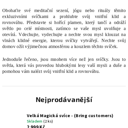
Obohaťte své meditační sezení, jógu nebo rituály těmito
exkluzivními svíčkami a prohlubte svůj vnitřní klid a
rovnováhu. Představte si hořící plamen, který tančí a odráží
světlo po celé místnosti, zatímco se vaše mysl uvolňuje a
otevírá.
Vdechujte, vydechujte a nechte svou mysl klouzat na
vlnách klidné energie, kterou svíčky vytvářejí. Nechte svůj
domov ožít výjimečnou atmosférou a kouzlem těchto svíček.
Jednoduše řečeno, jsou mnohem více než jen svíčky. Jsou to
světla, která vás provedou hlubokými lesy vaší mysli a duše a
pomohou vám nalézt svůj vnitřní klid a rovnováhu.
Nejprodávanější
Velká Magická svíce - (Bring customers)
Skladem
(2 ks)
2 999 Kč