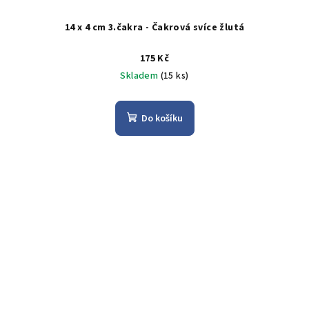
14 x 4 cm 3.čakra - Čakrová svíce žlutá
175 Kč
Skladem
(15 ks)
Do košíku