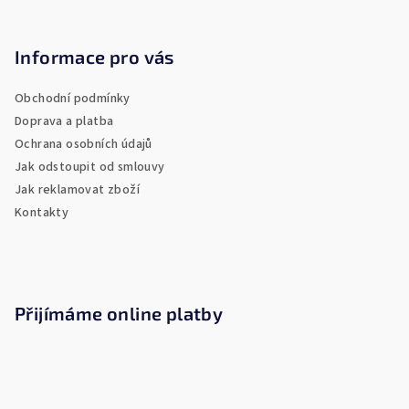
Z
ý
á
p
i
p
Informace pro vás
s
a
u
Obchodní podmínky
t
Doprava a platba
í
Ochrana osobních údajů
Jak odstoupit od smlouvy
Jak reklamovat zboží
Kontakty
Přijímáme online platby