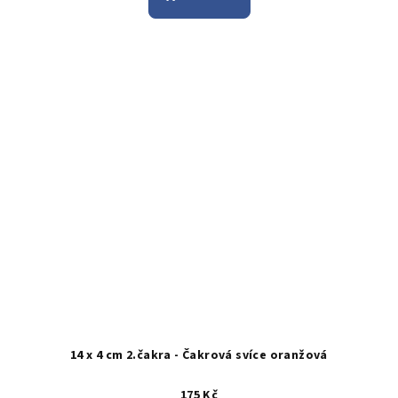
14 x 4 cm 2.čakra - Čakrová svíce oranžová
175 Kč