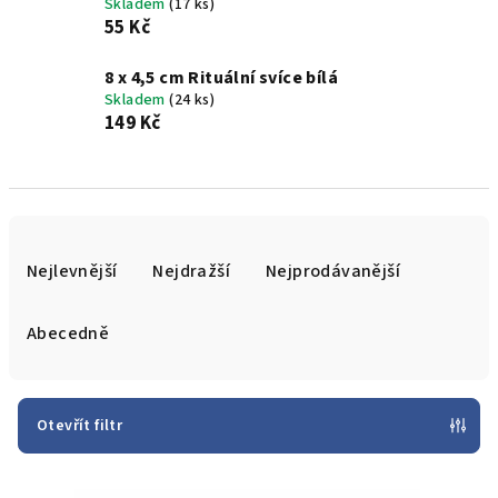
Skladem
(17 ks)
55 Kč
8 x 4,5 cm Rituální svíce bílá
Skladem
(24 ks)
149 Kč
Ř
a
Nejlevnější
Nejdražší
Nejprodávanější
z
e
Abecedně
n
í
p
Otevřít filtr
r
V
o