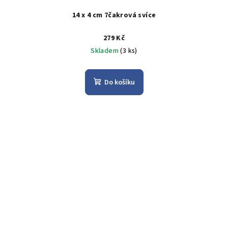
14 x 4 cm 7čakrová svíce
279 Kč
Skladem
(3 ks)
Do košíku