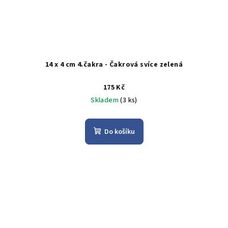
14 x 4 cm 4.čakra - Čakrová svíce zelená
175 Kč
Skladem
(3 ks)
Do košíku