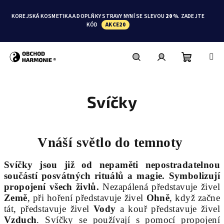
Přejít
na
KOREJSKÁ KOSMETIKA A DOPLŇKY STRAVY NYNÍ SE SLEVOU
20 %
. ZADEJTE
obsah
KÓD
AKCE20
Nákupní
Hledat
Přihlášení
Svíčky
košík
Vnáší světlo do temnoty
Svíčky jsou již od nepaměti nepostradatelnou
součástí posvátných rituálů a magie.
Symbolizují
propojení všech živlů.
Nezapálená představuje živel
Země
, při hoření představuje živel
Ohně
, když začne
tát, představuje živel
Vody
a kouř představuje živel
Vzduch
.
Svíčky se používají s pomocí propojení