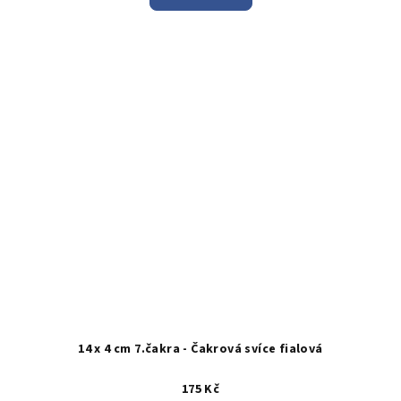
14 x 4 cm 7.čakra - Čakrová svíce fialová
175 Kč