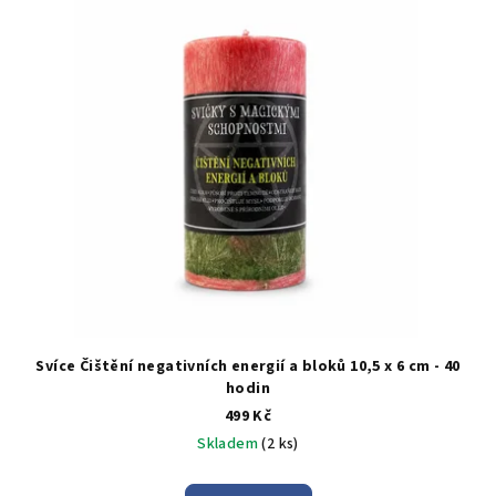
ý
d
p
u
i
k
s
t
p
ů
r
o
d
u
k
t
ů
Svíce Čištění negativních energií a bloků 10,5 x 6 cm - 40
hodin
499 Kč
Skladem
(2 ks)