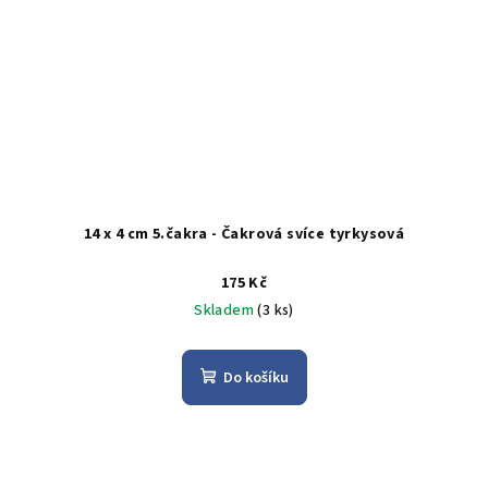
14 x 4 cm 5.čakra - Čakrová svíce tyrkysová
175 Kč
Skladem
(3 ks)
Do košíku