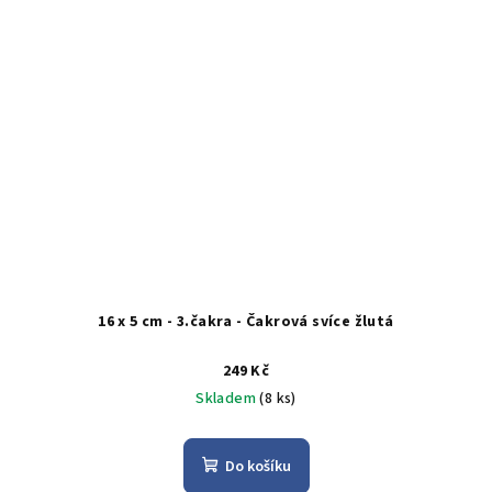
16 x 5 cm - 3.čakra - Čakrová svíce žlutá
249 Kč
Skladem
(8 ks)
Do košíku