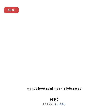
Akce
Mandalové náušnice - závěsné 57
99 Kč
199 Kč
(–50 %)