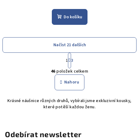
Do košíku
Načíst 21 dalších
S
1
3
t
O
r
46
položek celkem
á
v
n
l
Nahoru
k
á
o
d
v
Krásné náušnice různých druhů, vybírali jsme exkluzivní kousky,
a
á
které potěší každou ženu.
n
c
í
í
p
r
Odebírat newsletter
v