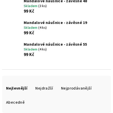
Mandalové náušnice - závěsné 48
Skladem
(3 ks)
99 Kč
Mandalové náušnice - závěsné 19
Skladem
(4 ks)
99 Kč
Mandalové náušnice - závěsné 55
Skladem
(4 ks)
99 Kč
Ř
a
Nejlevnější
Nejdražší
Nejprodávanější
z
e
Abecedně
n