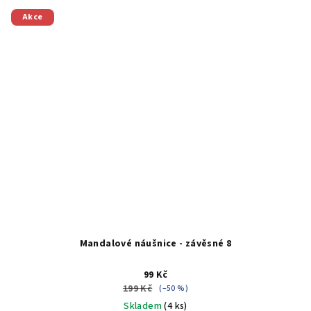
Akce
Mandalové náušnice - závěsné 8
99 Kč
199 Kč
(–50 %)
Skladem
(4 ks)