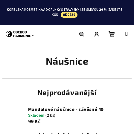
Přejít
na
KOREJSKÁ KOSMETIKA A DOPLŇKY STRAVY NYNÍ SE SLEVOU
20 %
. ZADEJTE
obsah
KÓD
AKCE20
Nákupní
Hledat
Přihlášení
Náušnice
košík
Nejprodávanější
Mandalové náušnice - závěsné 49
Skladem
(2 ks)
99 Kč