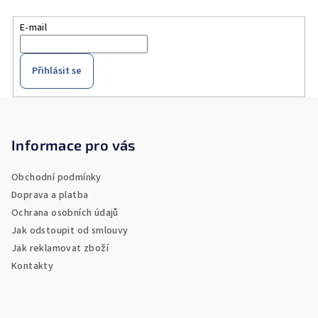
k
E-mail
y
v
ý
Přihlásit se
p
i
Z
s
á
u
p
Informace pro vás
a
Obchodní podmínky
t
Doprava a platba
í
Ochrana osobních údajů
Jak odstoupit od smlouvy
Jak reklamovat zboží
Kontakty