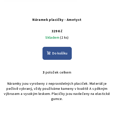
Náramek placičky - Ametyst
329 Kč
Skladem
(2 ks)
Do košíku
3
položek celkem
O
v
Náramky jsou vyrobeny z nepravidelných placiček. Materiál je
l
pečlivě vybraný, vždy používáme kameny v kvalitě A s pěkným
á
výbrusem a vysokým leskem. Placičky jsou navlečeny na elastické
d
gumce.
a
c