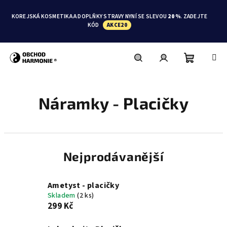
Přejít
na
KOREJSKÁ KOSMETIKA A DOPLŇKY STRAVY NYNÍ SE SLEVOU
20 %
. ZADEJTE
obsah
KÓD
AKCE20
Nákupní
Hledat
Přihlášení
Náramky - Placičky
košík
Nejprodávanější
Ametyst - placičky
Skladem
(2 ks)
299 Kč