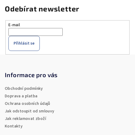
í
Odebírat newsletter
p
r
v
E-mail
k
y
v
Přihlásit se
ý
Z
p
i
á
s
p
Informace pro vás
u
a
Obchodní podmínky
t
Doprava a platba
í
Ochrana osobních údajů
Jak odstoupit od smlouvy
Jak reklamovat zboží
Kontakty