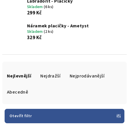
Labradorit - Placičky
Skladem
(6 ks)
299 Kč
Náramek placičky - Ametyst
Skladem
(2 ks)
329 Kč
Ř
a
Nejlevnější
Nejdražší
Nejprodávanější
z
e
Abecedně
n
í
p
Otevřít filtr
r