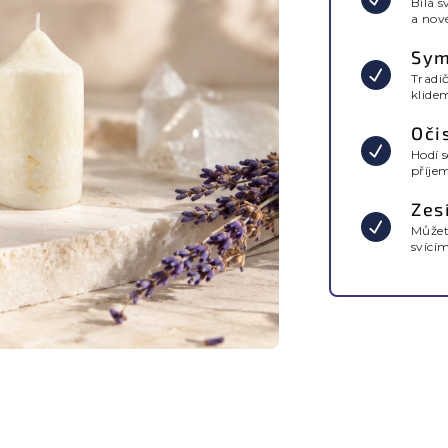
Bílá s
a nov
Sym
Tradi
klide
Oči
Hodí s
příje
Zes
Můžet
svícím