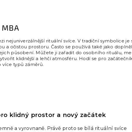
, MBA
ezi nejuniverzálnější rituální svíce. V tradiční symbolice je
u a očistou prostoru. Často se používá také jako doplně
ejich působení. Můžete ji zařadit do osobního rituálu, m
vořit klidnější a lehčí atmosféru. Hodí se pro začátečníky 
o více typů záměrů.
pro klidný prostor a nový začátek
jemně a vyrovnaně. Právě proto se bílá rituální svíce