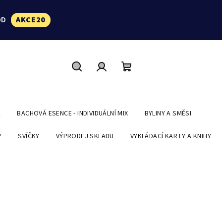
ÓD
AKCE20
Hledat
Přihlášení
Nákupní
košík
E
BACHOVÁ ESENCE - INDIVIDUÁLNÍ MIX
BYLINY A SMĚSI
Y
SVÍČKY
VÝPRODEJ SKLADU
VYKLÁDACÍ KARTY A KNIHY