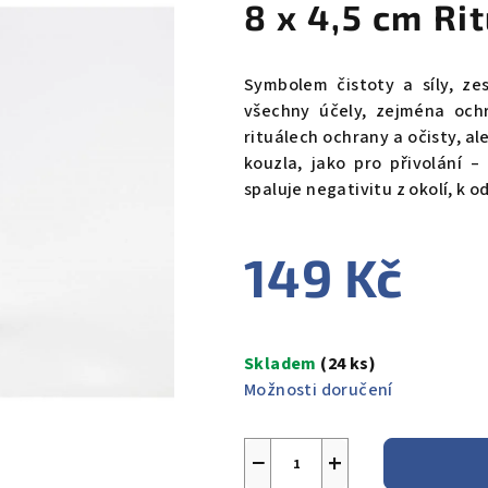
8 x 4,5 cm Rit
Symbolem čistoty a síly, zes
všechny účely, zejména ochr
rituálech ochrany a očisty, al
kouzla, jako pro přivolání –
spaluje negativitu z okolí, k o
149 Kč
Měrná
cena:
Skladem
(24 ks)
Možnosti doručení
−
+