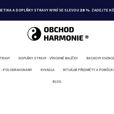
ETIKA A DOPLŇKY STRAVY NYNÍ SE SLEVOU
20 %
. ZADEJTE K
STRAVY
DOPLŇKY STRAVY - VÝHODNÉ BALÍČKY
BACHOVY ESENC
 - POLODRAHOKAMY
KYVADLA
RITUÁLNÍ PŘEDMĚTY A POMŮCK
BLOG