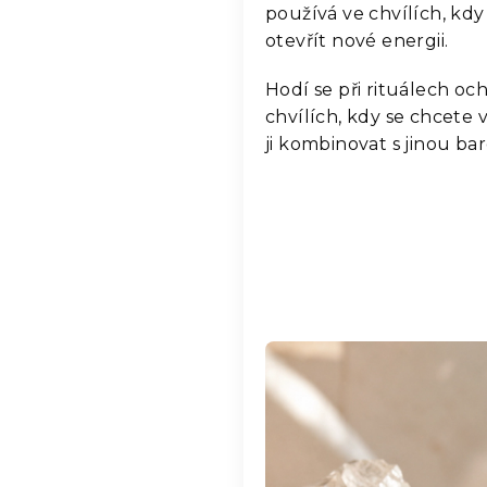
používá ve chvílích, kdy
otevřít nové energii.
Hodí se při rituálech ochr
chvílích, kdy se chcete 
ji kombinovat s jinou b