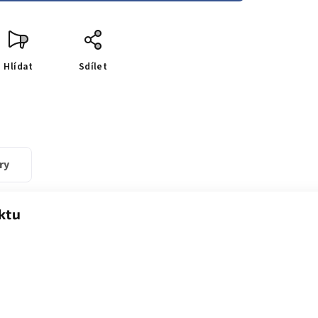
Hlídat
Sdílet
ry
ktu