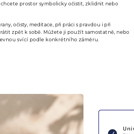
 chcete prostor symbolicky očistit, zklidnit nebo
any, očisty, meditace, při práci s pravdou i při
vrátit zpět k sobě. Můžete ji použít samostatně, nebo
arevnou svící podle konkrétního záměru.
Uni