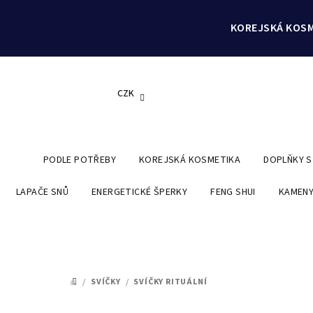
Přejít
na
KOREJSKÁ KOSM
obsah
CZK
PODLE POTŘEBY
KOREJSKÁ KOSMETIKA
DOPLŇKY 
LAPAČE SNŮ
ENERGETICKÉ ŠPERKY
FENG SHUI
KAMENY
/
SVÍČKY
/
SVÍČKY RITUÁLNÍ
DOMŮ