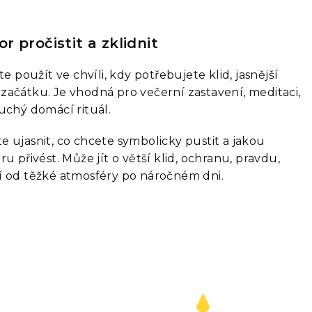
r pročistit a zklidnit
te použít ve chvíli, kdy potřebujete klid, jasnější
začátku. Je vhodná pro večerní zastavení, meditaci,
uchý domácí rituál.
 ujasnit, co chcete symbolicky pustit a jakou
u přivést. Může jít o větší klid, ochranu, pravdu,
í od těžké atmosféry po náročném dni.