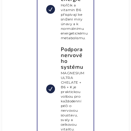
Hořčík a
vitamin B6
přispívají ke
snížení míry
únavy a k
normálnímu
energetickému
metabolismu.
Podpora
nervové
ho
systému
MAGNESIUM
ULTRA
CHELATE +
B6 + K je
praktickou
volbou pro
každodenní
péči o
nervovou
soustavu,
svaly a
celkovou
vitalitu.