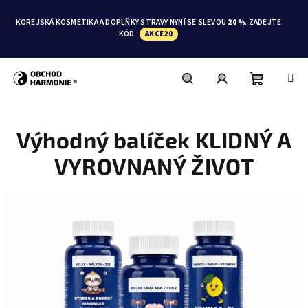
Přejít
na
KOREJSKÁ KOSMETIKA A DOPLŇKY STRAVY NYNÍ SE SLEVOU
20 %
. ZADEJTE
obsah
KÓD
AKCE20
Nákupní
Hledat
Přihlášení
Výhodný balíček KLIDNÝ A
košík
VYROVNANÝ ŽIVOT