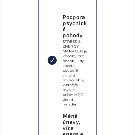
Podpora
psychick
é
pohody
STRESS &
ENERGY
MANAGER je
vhodný pro
období, kdy
chcete
podpořit
vnitřní
rovnováhu,
klidnější
mysl a
příjemnější
denní
naladění.
Méně
únavy,
více
energie