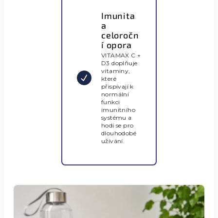
Imunita
a
celoročn
í opora
VITAMAX C +
D3 doplňuje
vitaminy,
které
přispívají k
normální
funkci
imunitního
systému a
hodí se pro
dlouhodobé
užívání.