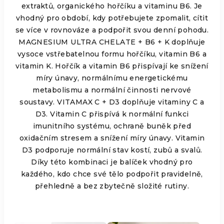
extraktů, organického hořčíku a vitaminu B6. Je
vhodný pro období, kdy potřebujete zpomalit, cítit
se více v rovnováze a podpořit svou denní pohodu.
MAGNESIUM ULTRA CHELATE + B6 + K doplňuje
vysoce vstřebatelnou formu hořčíku, vitamin B6 a
vitamin K. Hořčík a vitamin B6 přispívají ke snížení
míry únavy, normálnímu energetickému
metabolismu a normální činnosti nervové
soustavy. VITAMAX C + D3 doplňuje vitaminy C a
D3. Vitamin C přispívá k normální funkci
imunitního systému, ochraně buněk před
oxidačním stresem a snížení míry únavy. Vitamin
D3 podporuje normální stav kostí, zubů a svalů.
Díky této kombinaci je balíček vhodný pro
každého, kdo chce své tělo podpořit pravidelně,
přehledně a bez zbytečně složité rutiny.