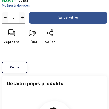
Skladem
(20 ks)
cena:
Možnosti doručení
−
+
Do košíku
Zeptat se
Hlídat
Sdílet
Popis
Detailní popis produktu