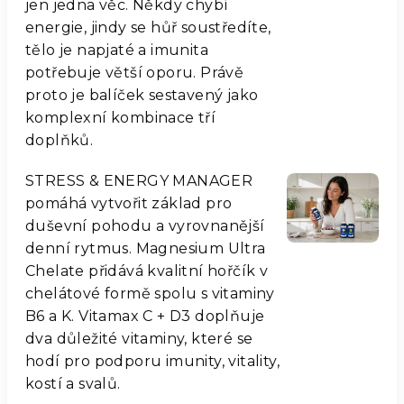
jen jedna věc. Někdy chybí
energie, jindy se hůř soustředíte,
tělo je napjaté a imunita
potřebuje větší oporu. Právě
proto je balíček sestavený jako
komplexní kombinace tří
doplňků.
STRESS & ENERGY MANAGER
pomáhá vytvořit základ pro
duševní pohodu a vyrovnanější
denní rytmus. Magnesium Ultra
Chelate přidává kvalitní hořčík v
chelátové formě spolu s vitaminy
B6 a K. Vitamax C + D3 doplňuje
dva důležité vitaminy, které se
hodí pro podporu imunity, vitality,
kostí a svalů.