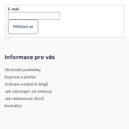
E-mail
Přihlásit se
Z
á
p
Informace pro vás
a
Obchodní podmínky
t
Doprava a platba
í
Ochrana osobních údajů
Jak odstoupit od smlouvy
Jak reklamovat zboží
Kontakty