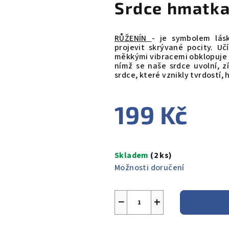
Srdce hmatka
RŮŽENÍN
- je symbolem lás
projevit skrývané pocity. Uč
měkkými vibracemi obklopuje d
nímž se naše srdce uvolní, 
srdce, které vznikly tvrdostí, 
199 Kč
Měrná
cena:
Skladem
(2 ks)
Možnosti doručení
−
+