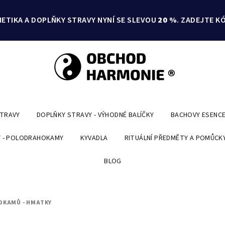
ETIKA A DOPLŇKY STRAVY NYNÍ SE SLEVOU
20 %
. ZADEJTE K
STRAVY
DOPLŇKY STRAVY - VÝHODNÉ BALÍČKY
BACHOVY ESENC
 - POLODRAHOKAMY
KYVADLA
RITUÁLNÍ PŘEDMĚTY A POMŮCK
BLOG
OKAMŮ - HMATKY