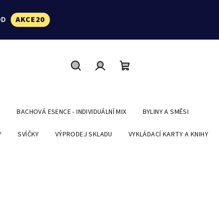
ÓD
AKCE20
Hledat
Přihlášení
Nákupní
košík
E
BACHOVÁ ESENCE - INDIVIDUÁLNÍ MIX
BYLINY A SMĚSI
Y
SVÍČKY
VÝPRODEJ SKLADU
VYKLÁDACÍ KARTY A KNIHY