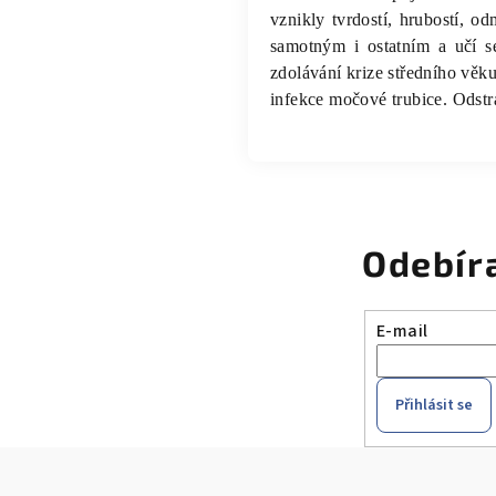
vznikly tvrdostí, hrubostí, o
samotným i ostatním a učí se
zdolávání krize středního věku.
infekce močové trubice. Odstra
Odebír
E-mail
Přihlásit se