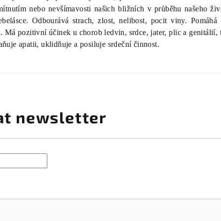
dmítnutím nebo nevšímavosti našich bližních v průběhu našeho ži
belásce. Odbourává strach, zlost, nelibost, pocit viny. Pomáhá
 Má pozitivní účinek u chorob ledvin, srdce, jater, plic a genitálií
ňuje apatii, uklidňuje a posiluje srdeční činnost.
at newsletter