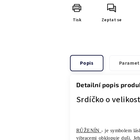
Tisk
Zeptat se
Popis
Paramet
Detailní popis produ
Srdíčko o veliko
RŮŽENÍN
- je symbolem lás
vibracemi obklopuje duši. Je