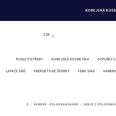
Přejít
na
KOREJSKÁ KOSM
obsah
CZK
PODLE POTŘEBY
KOREJSKÁ KOSMETIKA
DOPLŇKY 
LAPAČE SNŮ
ENERGETICKÉ ŠPERKY
FENG SHUI
KAMENY
/
KAMENY - POLODRAHOKAMY
/
SRDCE Z POLODRAH
DOMŮ