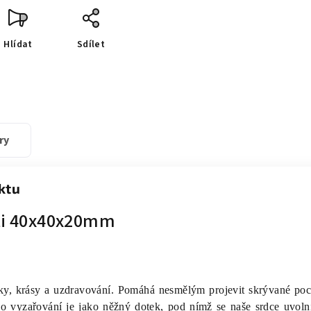
Hlídat
Sdílet
ry
ktu
sti 40x40x20mm
ky, krásy a uzdravování. Pomáhá nesmělým projevit skrývané poci
ho vyzařování je jako něžný dotek, pod nímž se naše srdce uvolní