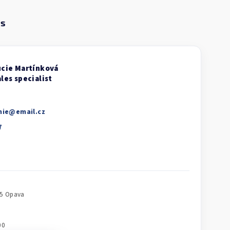
nie
@
email.cz