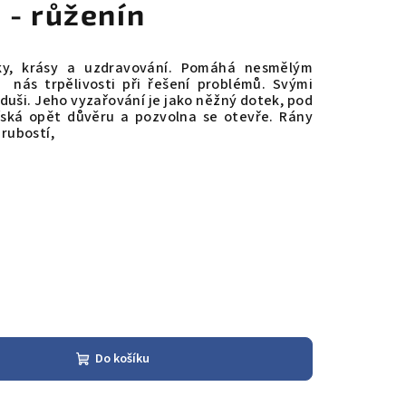
 - růženín
ky, krásy a uzdravování. Pomáhá nesmělým
í nás trpělivosti při řešení problémů. Svými
uši. Jeho vyzařování je jako něžný dotek, pod
získá opět důvěru a pozvolna se otevře. Rány
hrubostí,
Do košíku