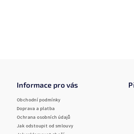
Z
á
Informace pro vás
P
p
a
Obchodní podmínky
t
Doprava a platba
Ochrana osobních údajů
í
Jak odstoupit od smlouvy