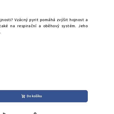
ojnosti? Vzácný pyrit pomáhá zvýšit hojnost a
í také na respirační a oběhový systém. Jeho
í.
Do košíku