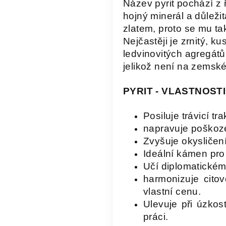
Název pyrit pochází z ř
hojný minerál a důlež
zlatem, proto se mu tak
Nejčastěji je zrnitý, k
ledvinovitých agregátů
jelikož není na zemské
PYRIT - VLASTNOST
Posiluje trávicí t
napravuje poškoze
Zvyšuje okysličen
Ideální kámen pro
Učí diplomatickém
harmonizuje cito
vlastní cenu.
Ulevuje při úzkos
práci.