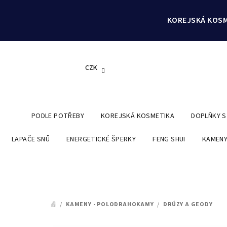
Přejít
na
KOREJSKÁ KOSM
obsah
CZK
PODLE POTŘEBY
KOREJSKÁ KOSMETIKA
DOPLŇKY 
LAPAČE SNŮ
ENERGETICKÉ ŠPERKY
FENG SHUI
KAMENY
/
KAMENY - POLODRAHOKAMY
/
DRÚZY A GEODY
DOMŮ