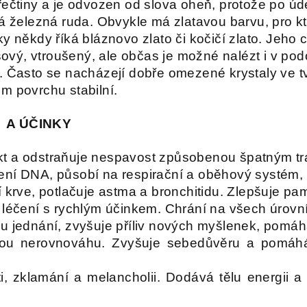
ečtiny a je odvozen od slova oheň, protože po úderu
itá železná ruda. Obvykle má zlatavou barvu, pro
y někdy říká bláznovo zlato či kočičí zlato. Jeho 
usový, vtroušený, ale občas je možné nalézt i v pod
. Často se nacházejí dobře omezené krystaly ve tva
m povrchu stabilní.
I A ÚČINKY
rakt a odstraňuje nespavost způsobenou špatným trá
ní DNA, působí na respirační a oběhový systém, a
í krve, potlačuje astma a bronchitidu. Zlepšuje pa
 léčení s rychlým účinkem. Chrání na všech úrovn
u jednání, zvyšuje příliv nových myšlenek, pomáhá
vou nerovnováhu. Zvyšuje sebedůvěru a pomáhá
ti, zklamání a melancholii. Dodává tělu energii