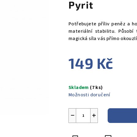
Pyrit
Potřebujete příliv peněz a h
materiální stabilitu. Působ
magická síla vás přímo okouzl
149 Kč
Měrná
cena:
Skladem
(7 ks)
Možnosti doručení
−
+