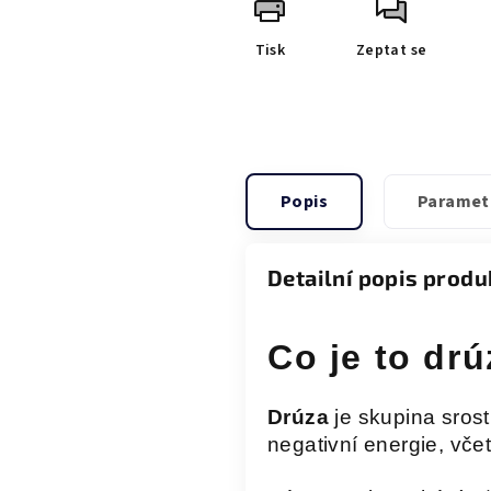
Tisk
Zeptat se
Popis
Paramet
Detailní popis produ
Co je to dr
Drúza
je skupina srost
negativní energie, vče