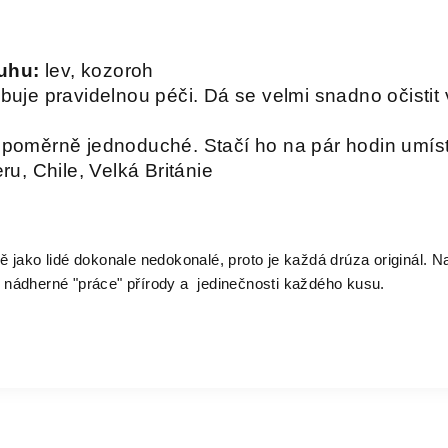
uhu:
lev, kozoroh
ebuje pravidelnou péči. Dá se velmi snadno očistit
 poměrně jednoduché. Stačí ho na pár hodin umíst
ru, Chile, Velká Británie
 jako lidé dokonale nedokonalé, proto je každá drúza originál. Na
nádherné "práce" přírody a jedinečnosti každého kusu.