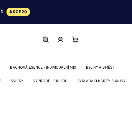
ÓD
AKCE20
Hledat
Přihlášení
Nákupní
košík
E
BACHOVÁ ESENCE - INDIVIDUÁLNÍ MIX
BYLINY A SMĚSI
Y
SVÍČKY
VÝPRODEJ SKLADU
VYKLÁDACÍ KARTY A KNIHY