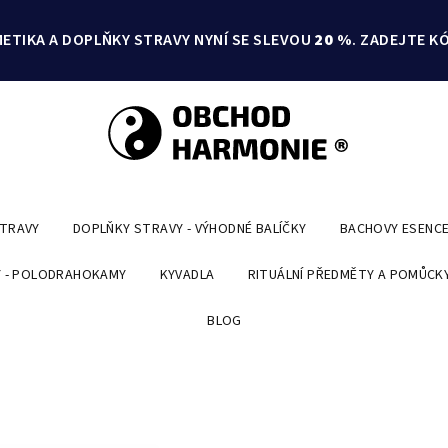
ETIKA A DOPLŇKY STRAVY NYNÍ SE SLEVOU
20 %
. ZADEJTE K
STRAVY
DOPLŇKY STRAVY - VÝHODNÉ BALÍČKY
BACHOVY ESENC
 - POLODRAHOKAMY
KYVADLA
RITUÁLNÍ PŘEDMĚTY A POMŮCK
BLOG