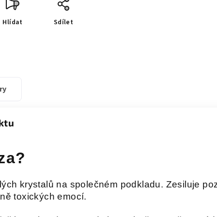
Hlídat
Sdílet
ry
ktu
úza?
lých krystalů na společném podkladu. Zesiluje pozit
tně toxických emocí.