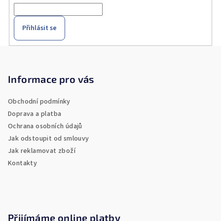
Přihlásit se
Z
á
p
Informace pro vás
a
Obchodní podmínky
t
Doprava a platba
í
Ochrana osobních údajů
Jak odstoupit od smlouvy
Jak reklamovat zboží
Kontakty
Přijímáme online platby