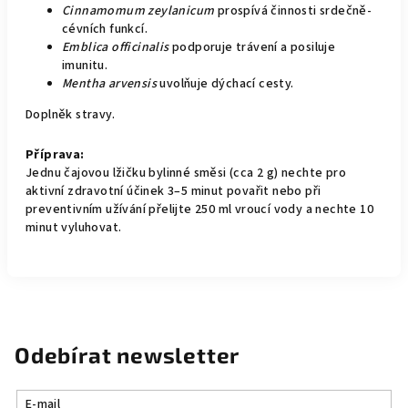
Cinnamomum zeylanicum
prospívá činnosti srdečně-
cévních funkcí.
Emblica officinalis
podporuje trávení a posiluje
imunitu.
Mentha arvensis
uvolňuje dýchací cesty.
Doplněk stravy.
Příprava:
Jednu čajovou lžičku bylinné směsi (cca 2 g) nechte pro
aktivní zdravotní účinek 3–5 minut povařit nebo při
preventivním užívání přelijte 250 ml vroucí vody a nechte 10
minut vyluhovat.
Odebírat newsletter
E-mail