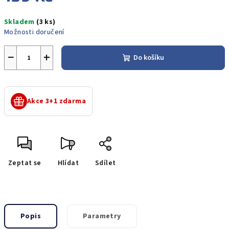
Měrná
Skladem
(3 ks)
cena:
Možnosti doručení
−
+
Do košíku
Akce 3+1 zdarma
Zeptat se
Hlídat
Sdílet
Popis
Parametry