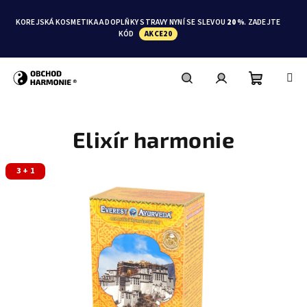
Přejít
na
KOREJSKÁ KOSMETIKA A DOPLŇKY STRAVY NYNÍ SE SLEVOU
20 %
. ZADEJTE
obsah
KÓD
AKCE20
Nákupní
Hledat
Přihlášení
Elixír harmonie
košík
3 + 1