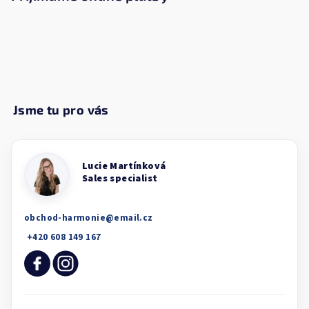
obchod-harmonie
@
email.cz