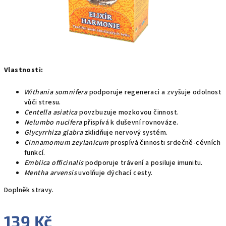
Vlastnosti:
Withania somnifera
podporuje regeneraci a zvyšuje odolnost
vůči stresu.
Centella asiatica
povzbuzuje mozkovou činnost.
Nelumbo nucifera
přispívá k duševní rovnováze.
Glycyrrhiza glabra
zklidňuje nervový systém.
Cinnamomum zeylanicum
prospívá činnosti srdečně-cévních
funkcí.
Emblica officinalis
podporuje trávení a posiluje imunitu.
Mentha arvensis
uvolňuje dýchací cesty.
Doplněk stravy.
139 Kč