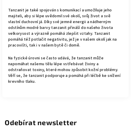
Tanzanit je také spojován s komunikací a umožňuje jeho
majiteli, aby si lépe uvědomil své okolí, svůj život a svě
vlastní duchovní já. Díky své jemné energii a nádherným
odstínům modré barvy tanzanit přináší do našeho života
velkorysost a výrazně pomáhá zlepšit vztahy. Tanzanit
pomáhá též potlačit negativitu, jež je v našem okolí jak na
pracovišti, tak i v našem bytě či domě.
Na fyzické úrovni se často udává, že tanzanit může
napomáhat našemu tělu lépe vstřebávat živiny a
odstraňovat toxiny, které mohou způsobit kožní problémy.
Věří se, že tanzanit podporuje a pomáhá při léčbě ke snížení
krevního tlaku.
Odebírat newsletter