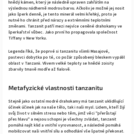
hnědý kámen, který je následně upraven zahřátím na
výslednou nádherně modrou barvu. Ačkoliv je možné jej nosit
jako šperk denně, je tento minerál velmi křehký, proto je
nutné ho chránit před nárazy a extrémními teplotními
změnami. Tanzanit patří mezi nejvíce ceněné drahokamy ve
šperkařství vůbec. Jako první ho propagovala společnost
Tiffany v New Yorku.
Legenda říká, že poprvé si tanzanitu všimli Masajové,
pastevci dobytka po té, co požár způsobený bleskem vypálil
oblast v Tanzanii. Vlivem velké teploty se hnědé zoisity
zbarvily tmavě modře až fialově.
Metafyzické vlastnosti tanzanitu
Stejně jako ostatní modré drahokamy má tanzanit uklidňující
účinek účinek jak na naše tělo, tak i naši mysl. Lidem, kteří žijí
svůj život v silném stresu nebo těm, jimž věci "přerůstají
přes hlavu" a nejsou schopni je všechny zvládat, tanzanit
pomáhá najít klid a vnitřní vyrovnanost, a následně pomáhá
mobilizovat naši vnitřní sílu a odhodlání vše špatné překonat.