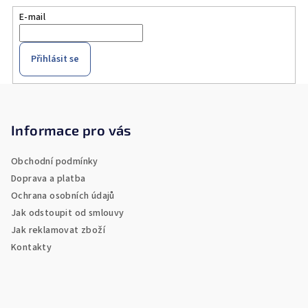
E-mail
Přihlásit se
Z
á
p
Informace pro vás
a
Obchodní podmínky
t
Doprava a platba
í
Ochrana osobních údajů
Jak odstoupit od smlouvy
Jak reklamovat zboží
Kontakty