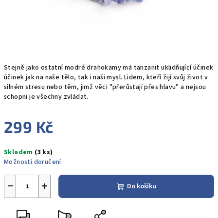
Stejně jako ostatní modré drahokamy má tanzanit uklidňující účinek
účinek jak na naše tělo, tak i naši mysl. Lidem, kteří žijí svůj život v
silném stresu nebo těm, jimž věci "přerůstají přes hlavu" a nejsou
schopni je všechny zvládat.
299 Kč
Měrná
Skladem
(3 ks)
cena:
Možnosti doručení
−
+
Do košíku