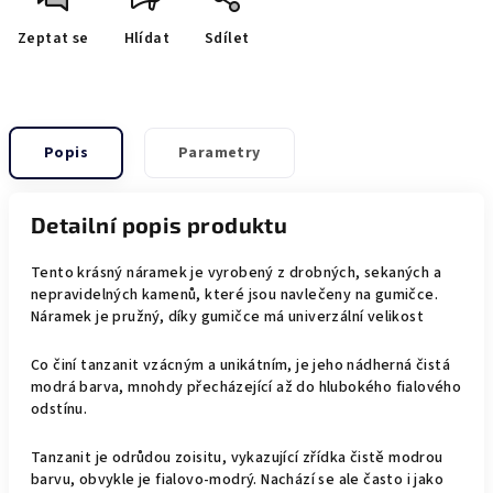
Zeptat se
Hlídat
Sdílet
Popis
Parametry
Detailní popis produktu
Tento krásný náramek je vyrobený z drobných, sekaných a
nepravidelných kamenů, které jsou navlečeny na gumičce.
Náramek je pružný, díky gumičce má univerzální velikost
Co činí tanzanit vzácným a unikátním, je jeho nádherná čistá
modrá barva, mnohdy přecházející až do hlubokého fialového
odstínu.
Tanzanit je odrůdou zoisitu, vykazující zřídka čistě modrou
barvu, obvykle je fialovo-modrý. Nachází se ale často i jako