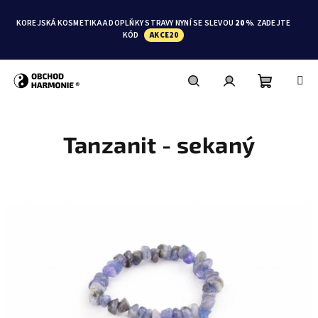
Přejít
na
KOREJSKÁ KOSMETIKA A DOPLŇKY STRAVY NYNÍ SE SLEVOU
20 %
. ZADEJTE
obsah
KÓD
AKCE20
Nákupní
Hledat
Přihlášení
Tanzanit - sekaný
košík