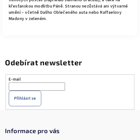
filmových postav (například slavného Draculu), a také na
křesťanskou modlitbu Páně. Stranou nezůstává ani výtvarné
umění – včetně Dalího Oblečeného auta nebo Raffaelovy
Madony v zeleném.
Odebírat newsletter
E-mail
Přihlásit se
Z
á
p
Informace pro vás
a