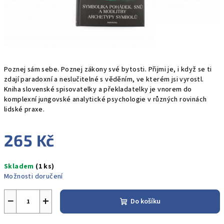
Poznej sám sebe. Poznej zákony své bytosti. Přijmi je, i když se ti
zdají paradoxní a neslučitelné s věděním, ve kterém jsi vyrostl.
Kniha slovenské spisovatelky a překladatelky je vnorem do
komplexní jungovské analytické psychologie v různých rovinách
lidské praxe.
265 Kč
Měrná
Skladem
(1 ks)
cena:
Možnosti doručení
−
+
Do košíku