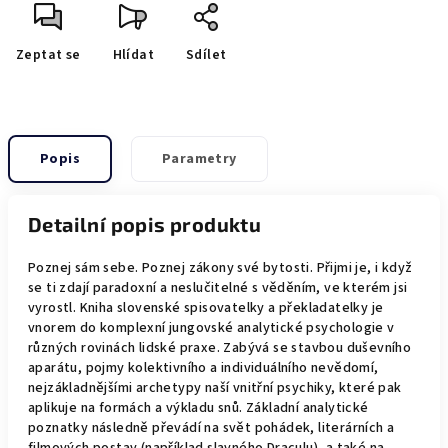
Zeptat se
Hlídat
Sdílet
Popis
Parametry
Detailní popis produktu
Poznej sám sebe. Poznej zákony své bytosti. Přijmi je, i když
se ti zdají paradoxní a neslučitelné s věděním, ve kterém jsi
vyrostl. Kniha slovenské spisovatelky a překladatelky je
vnorem do komplexní jungovské analytické psychologie v
různých rovinách lidské praxe. Zabývá se stavbou duševního
aparátu, pojmy kolektivního a individuálního nevědomí,
nejzákladnějšími archetypy naší vnitřní psychiky, které pak
aplikuje na formách a výkladu snů. Základní analytické
poznatky následně převádí na svět pohádek, literárních a