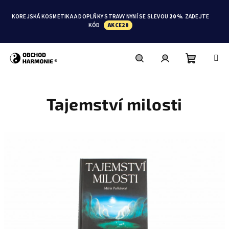
Přejít
na
KOREJSKÁ KOSMETIKA A DOPLŇKY STRAVY NYNÍ SE SLEVOU
20 %
. ZADEJTE
obsah
KÓD
AKCE20
Nákupní
Hledat
Přihlášení
Tajemství milosti
košík