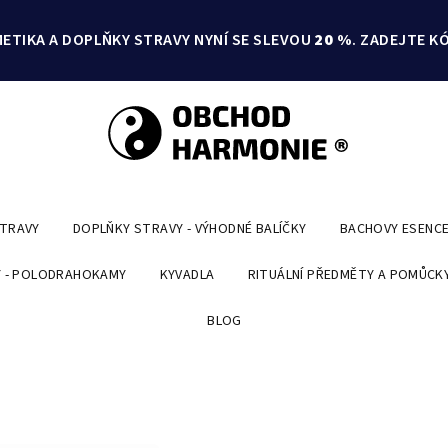
ETIKA A DOPLŇKY STRAVY NYNÍ SE SLEVOU
20 %
. ZADEJTE K
STRAVY
DOPLŇKY STRAVY - VÝHODNÉ BALÍČKY
BACHOVY ESENC
 - POLODRAHOKAMY
KYVADLA
RITUÁLNÍ PŘEDMĚTY A POMŮCK
BLOG