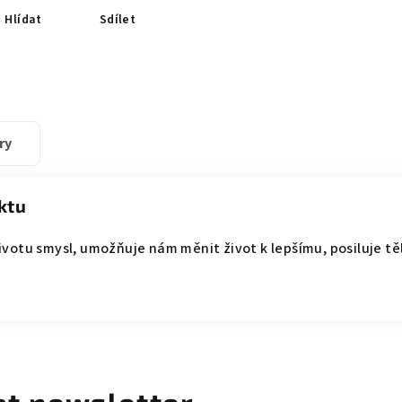
Hlídat
Sdílet
ry
ktu
ivotu smysl,
umožňuje nám měnit život k lepšímu,
posiluje t