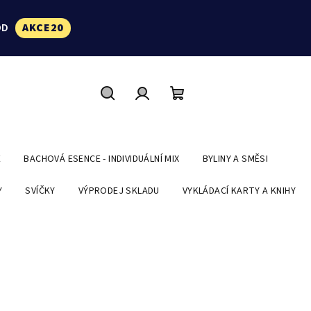
ÓD
AKCE20
Hledat
Přihlášení
Nákupní
košík
E
BACHOVÁ ESENCE - INDIVIDUÁLNÍ MIX
BYLINY A SMĚSI
Y
SVÍČKY
VÝPRODEJ SKLADU
VYKLÁDACÍ KARTY A KNIHY