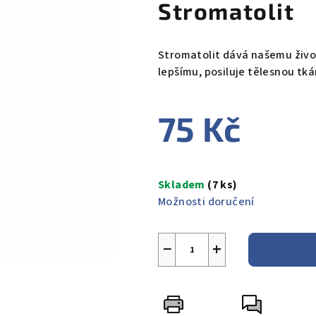
Stromatolit
Stromatolit
dává našemu živo
lepšímu,
posiluje tělesnou tk
75 Kč
Měrná
cena:
Skladem
(7 ks)
Možnosti doručení
−
+