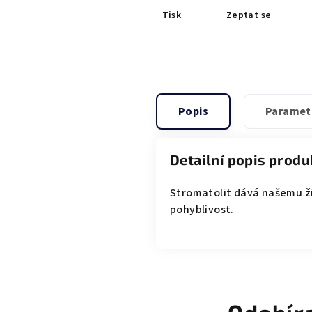
Tisk
Zeptat se
Popis
Paramet
Detailní popis produ
Stromatolit
dává našemu ž
pohyblivost.