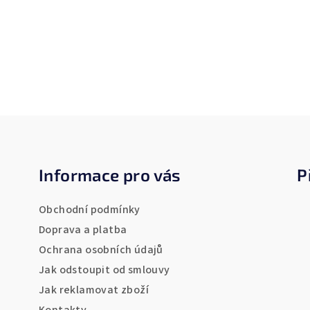
Z
á
Informace pro vás
P
p
a
Obchodní podmínky
t
Doprava a platba
Ochrana osobních údajů
í
Jak odstoupit od smlouvy
Jak reklamovat zboží
Kontakty