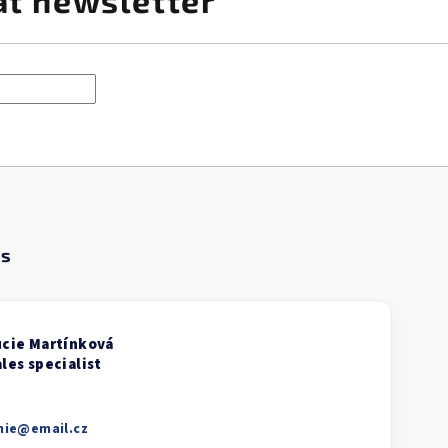
at newsletter
nie
@
email.cz