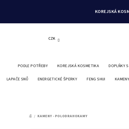
Přejít
na
KOREJSKÁ KOSM
obsah
CZK
PODLE POTŘEBY
KOREJSKÁ KOSMETIKA
DOPLŇKY 
LAPAČE SNŮ
ENERGETICKÉ ŠPERKY
FENG SHUI
KAMENY
/
KAMENY - POLODRAHOKAMY
DOMŮ