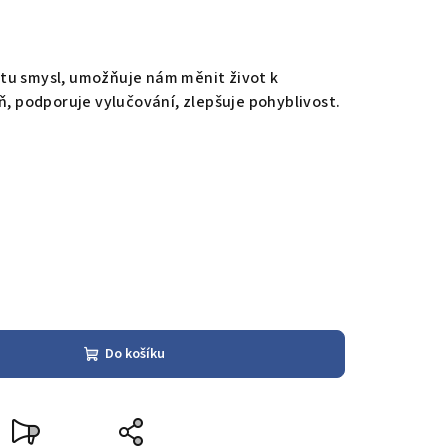
tu smysl,
umožňuje nám měnit život k
áň, podporuje vylučování,
zlepšuje pohyblivost.
Do košíku