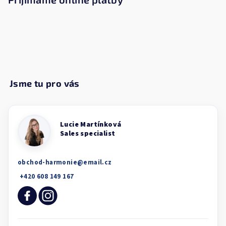
obchod-harmonie
@
email.cz