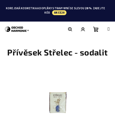
Přejít
na
KOREJSKÁ KOSMETIKA A DOPLŇKY STRAVY NYNÍ SE SLEVOU
20 %
. ZADEJTE
obsah
KÓD
AKCE20
Nákupní
Hledat
Přihlášení
Přívěsek Střelec - sodalit
košík