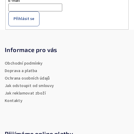
E-mail
Přihlásit se
Z
á
p
Informace pro vás
a
Obchodní podmínky
t
Doprava a platba
í
Ochrana osobních údajů
Jak odstoupit od smlouvy
Jak reklamovat zboží
Kontakty
Přijímáme online platby