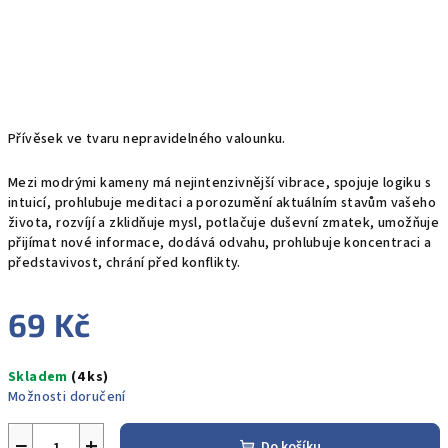
Přívěsek ve tvaru nepravidelného valounku.
Mezi modrými kameny má nejintenzivnější vibrace, spojuje logiku s
intuicí, prohlubuje meditaci a porozumění aktuálním stavům vašeho
života, rozvíjí a zklidňuje mysl, potlačuje duševní zmatek, umožňuje
přijímat nové informace, dodává odvahu, prohlubuje koncentraci a
představivost, chrání před konflikty.
69 Kč
Měrná
Skladem
(4 ks)
cena:
Možnosti doručení
−
+
Do košíku