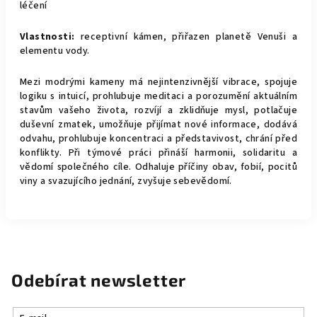
léčení
Vlastnosti:
receptivní kámen, přiřazen planetě Venuši a
elementu vody.
Mezi modrými kameny má nejintenzivnější vibrace, spojuje
logiku s intuicí, prohlubuje meditaci a porozumění aktuálním
stavům vašeho života, rozvíjí a zklidňuje mysl, potlačuje
duševní zmatek, umožňuje přijímat nové informace, dodává
odvahu, prohlubuje koncentraci a představivost, chrání před
konflikty. Při týmové práci přináší harmonii, solidaritu a
vědomí společného cíle. Odhaluje příčiny obav, fobií, pocitů
viny a svazujícího jednání, zvyšuje sebevědomí.
Odebírat newsletter