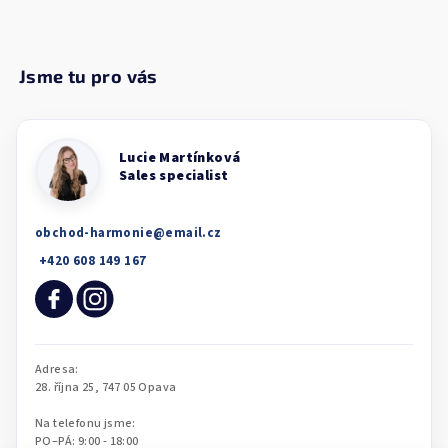
obchod-harmonie
@
email.cz