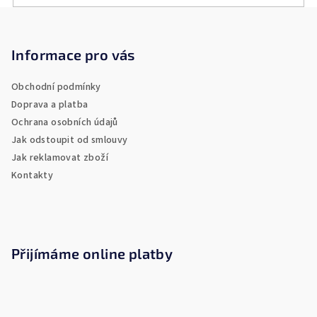
Z
á
p
Informace pro vás
a
Obchodní podmínky
t
Doprava a platba
í
Ochrana osobních údajů
Jak odstoupit od smlouvy
Jak reklamovat zboží
Kontakty
Přijímáme online platby