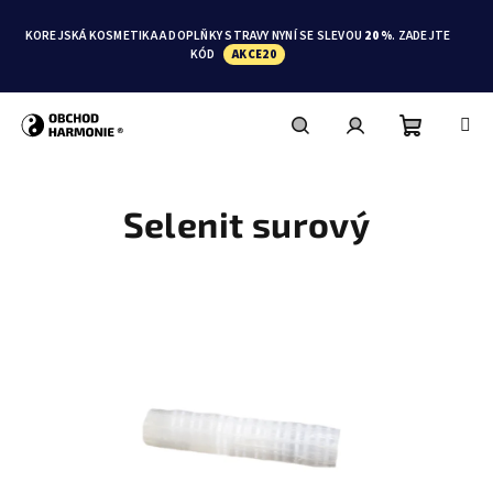
Přejít
na
KOREJSKÁ KOSMETIKA A DOPLŇKY STRAVY NYNÍ SE SLEVOU
20 %
. ZADEJTE
obsah
KÓD
AKCE20
Nákupní
Hledat
Přihlášení
Selenit surový
košík