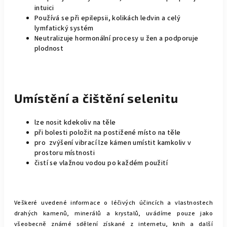
intuici
Používá se při epilepsii, kolikách ledvin a celý
lymfatický systém
Neutralizuje hormonální procesy u žen a podporuje
plodnost
Umístění a čištění selenitu
lze nosit kdekoliv na těle
při bolesti položit na postižené místo na těle
pro zvýšení vibrací lze kámen umístit kamkoliv v
prostoru místnosti
čistí se vlažnou vodou po každém použití
Veškeré uvedené informace o léčivých účincích a vlastnostech
drahých kamenů, minerálů a krystalů, uvádíme pouze jako
všeobecně známé sdělení získané z internetu, knih a další