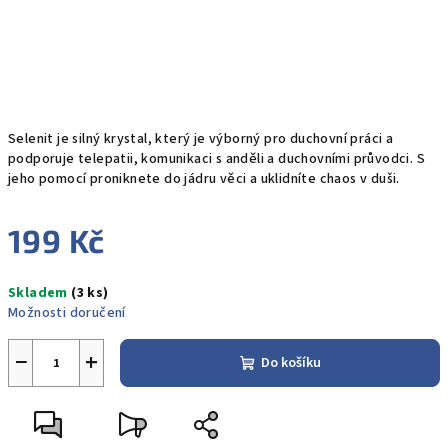
Selenit je silný krystal, který je výborný pro duchovní práci a
podporuje telepatii, komunikaci s anděli a duchovními průvodci. S
jeho pomocí proniknete do jádru věci a uklidníte chaos v duši.
199 Kč
Měrná
Skladem
(3 ks)
cena:
Možnosti doručení
−
+
Do košíku