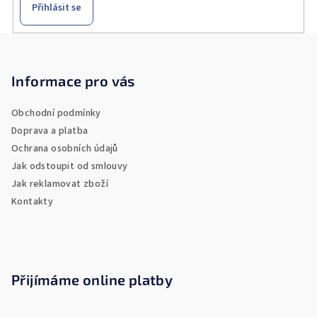
Přihlásit se
Z
á
p
Informace pro vás
a
Obchodní podmínky
t
Doprava a platba
í
Ochrana osobních údajů
Jak odstoupit od smlouvy
Jak reklamovat zboží
Kontakty
Přijímáme online platby