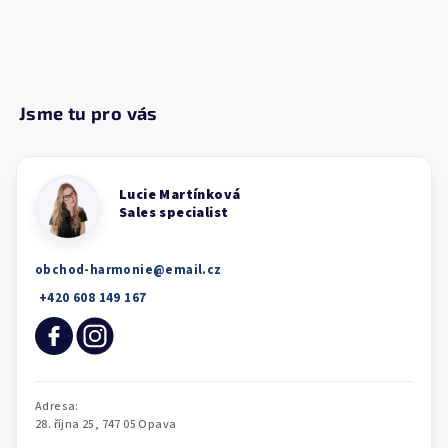
obchod-harmonie
@
email.cz