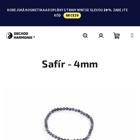
Přejít
na
KOREJSKÁ KOSMETIKA A DOPLŇKY STRAVY NYNÍ SE SLEVOU
20 %
. ZADEJTE
obsah
KÓD
AKCE20
Nákupní
Hledat
Přihlášení
Safír - 4mm
košík