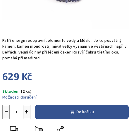
Patří energii receptivní, elementu vody a Měsíci. Je to posvátný
kámen, kámen moudrosti, míval velký význam ve věštírnách např. v
Delfách. Velmi účinný při léčení čaker. Rozvíjí čakru třetího oka,
pomáhá při meditaci.
629 Kč
Měrná
Skladem
(2 ks)
cena:
Možnosti doručení
−
+
Do košíku