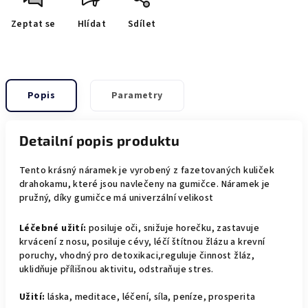
Zeptat se
Hlídat
Sdílet
Popis
Parametry
Detailní popis produktu
Tento krásný náramek je vyrobený z fazetovaných kuliček
drahokamu, které jsou navlečeny na gumičce. Náramek je
pružný, díky gumičce má univerzální velikost
Léčebné užití:
posiluje oči, snižuje horečku, zastavuje
krvácení z nosu, posiluje cévy, léčí štítnou žlázu a krevní
poruchy, vhodný pro detoxikaci,reguluje činnost žláz,
uklidňuje přílišnou aktivitu, odstraňuje stres.
Užití:
láska, meditace, léčení, síla, peníze, prosperita