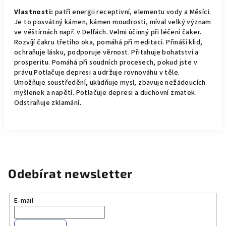
Vlastnosti:
patří energii receptivní, elementu vody a Měsíci.
Je to posvátný kámen, kámen moudrosti, míval velký význam
ve věštírnách např. v Delfách. Velmi účinný při léčení čaker.
Rozvíjí čakru třetího oka, pomáhá při meditaci. Přináší klid,
ochraňuje lásku, podporuje věrnost. Přitahuje bohatství a
prosperitu. Pomáhá při soudních procesech, pokud jste v
právu.Potlačuje depresi a udržuje rovnováhu v těle.
Umožňuje soustředění, uklidňuje mysl, zbavuje nežádoucích
myšlenek a napětí. Potlačuje depresi a duchovní zmatek.
Odstraňuje zklamání.
Odebírat newsletter
E-mail