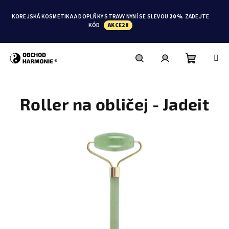
Přejít
na
KOREJSKÁ KOSMETIKA A DOPLŇKY STRAVY NYNÍ SE SLEVOU
20 %
. ZADEJTE
obsah
KÓD
AKCE20
Nákupní
Hledat
Přihlášení
Roller na obličej - Jadeit
košík