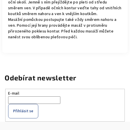
oční okolí. Jemně s ním přejíždějte po pleti od středu
směrem ven. V případě očních kontur veďte tahy od vnitřních
koutků směrem nahoru a ven k vnějším koutkům.
Masážní pomůckou postupujte také vždy směrem nahoru a
ven. Pomocí její hrany provádějte masáž v protisměru
přirozeného poklesu kontur. Před každou masáží můžete
nanést svou oblíbenou pleťovou péči.
Odebírat newsletter
E-mail
Přihlásit se
Z