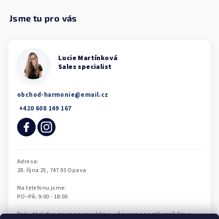
obchod-harmonie
@
email.cz