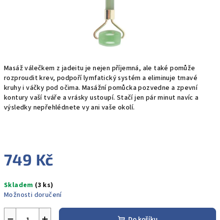
Masáž válečkem z jadeitu je nejen příjemná, ale také pomůže
rozproudit krev, podpoří lymfatický systém a eliminuje tmavé
kruhy i váčky pod očima. Masážní pomůcka pozvedne a zpevní
kontury vaší tváře a vrásky ustoupí. Stačí jen pár minut navíc a
výsledky nepřehlédnete vy ani vaše okolí.
749 Kč
Měrná
Skladem
(3 ks)
cena:
Možnosti doručení
−
+
Do košíku