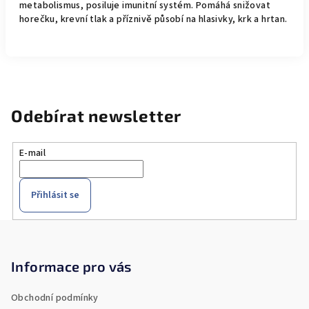
metabolismus, posiluje imunitní systém. Pomáhá snižovat
horečku, krevní tlak a příznivě působí na hlasivky, krk a hrtan.
Odebírat newsletter
E-mail
Přihlásit se
Z
á
p
Informace pro vás
a
Obchodní podmínky
t