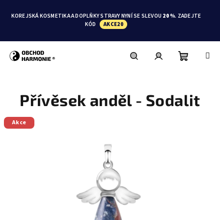
Přejít
na
KOREJSKÁ KOSMETIKA A DOPLŇKY STRAVY NYNÍ SE SLEVOU
20 %
. ZADEJTE
obsah
KÓD
AKCE20
Nákupní
Hledat
Přihlášení
Přívěsek anděl - Sodalit
košík
Akce