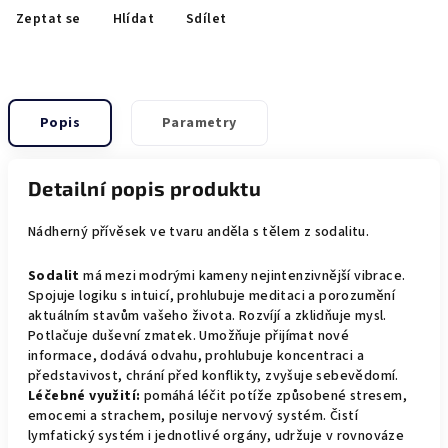
Zeptat se
Hlídat
Sdílet
Popis
Parametry
Detailní popis produktu
Nádherný přívěsek ve tvaru anděla s tělem z sodalitu.
Sodalit
má mezi modrými kameny nejintenzivnější vibrace.
Spojuje logiku s intuicí, prohlubuje meditaci a porozumění
aktuálním stavům vašeho života. Rozvíjí a zklidňuje mysl.
Potlačuje duševní zmatek. Umožňuje přijímat nové
informace, dodává odvahu, prohlubuje koncentraci a
představivost, chrání před konflikty, zvyšuje sebevědomí.
Léčebné využití:
pomáhá léčit potíže způsobené stresem,
emocemi a strachem, posiluje nervový systém. Čistí
lymfatický systém i jednotlivé orgány, udržuje v rovnováze