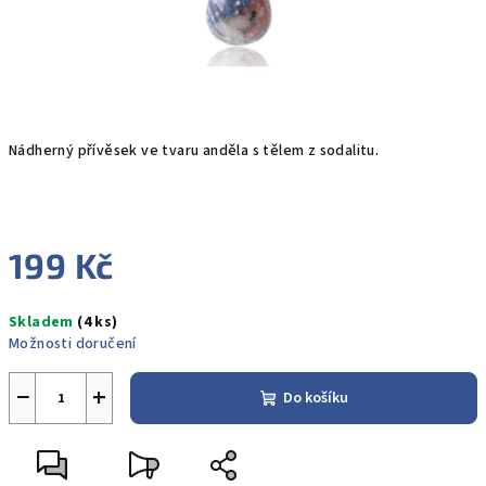
Nádherný přívěsek ve tvaru anděla s tělem z sodalitu.
199 Kč
Měrná
Skladem
(4 ks)
cena:
Možnosti doručení
−
+
Do košíku