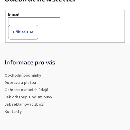
E-mail
Přihlásit se
Z
á
p
Informace pro vás
a
Obchodní podmínky
t
Doprava a platba
í
Ochrana osobních údajů
Jak odstoupit od smlouvy
Jak reklamovat zboží
Kontakty