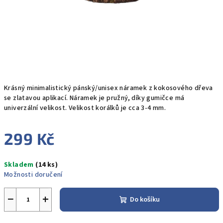
Krásný minimalistický pánský/unisex náramek z kokosového dřeva
se zlatavou aplikací.
Náramek je pružný, díky gumičce má
univerzální velikost. Velikost korálků je cca 3-4 mm.
299 Kč
Měrná
Skladem
(14 ks)
cena:
Možnosti doručení
−
+
Do košíku