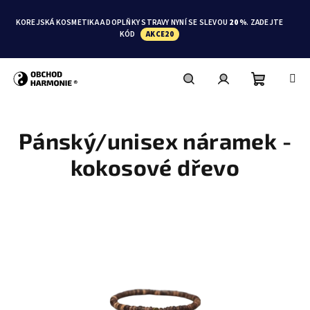
Přejít
na
KOREJSKÁ KOSMETIKA A DOPLŇKY STRAVY NYNÍ SE SLEVOU
20 %
. ZADEJTE
obsah
KÓD
AKCE20
Nákupní
Hledat
Přihlášení
Pánský/unisex náramek -
košík
kokosové dřevo