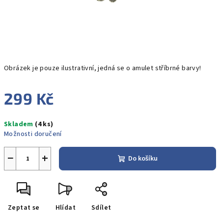
Obrázek je pouze ilustrativní, jedná se o amulet stříbrné barvy!
299 Kč
Měrná
Skladem
(4 ks)
cena:
Možnosti doručení
−
+
Do košíku
Zeptat se
Hlídat
Sdílet