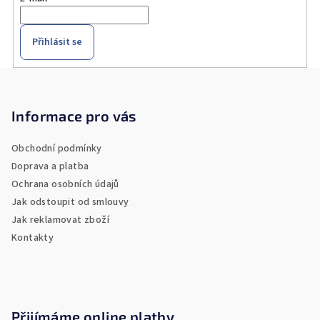
Přihlásit se
Z
á
p
Informace pro vás
a
Obchodní podmínky
t
Doprava a platba
í
Ochrana osobních údajů
Jak odstoupit od smlouvy
Jak reklamovat zboží
Kontakty
Přijímáme online platby