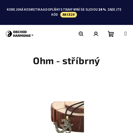
Přejít
na
KOREJSKÁ KOSMETIKA A DOPLŇKY STRAVY NYNÍ SE SLEVOU
20 %
. ZADEJTE
obsah
KÓD
AKCE20
Nákupní
Hledat
Přihlášení
Ohm - stříbrný
košík