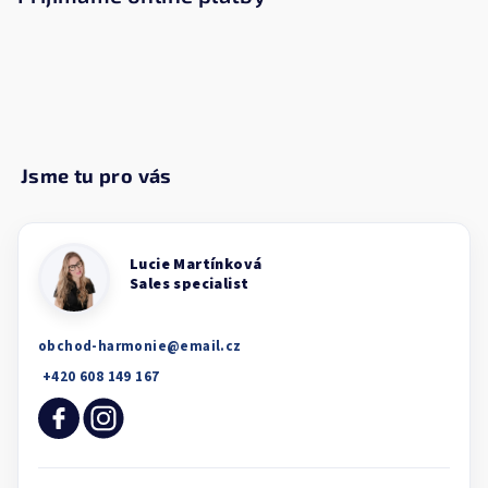
obchod-harmonie
@
email.cz