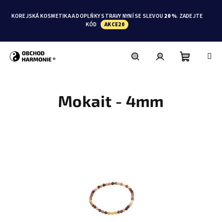
Přejít
na
KOREJSKÁ KOSMETIKA A DOPLŇKY STRAVY NYNÍ SE SLEVOU
20 %
. ZADEJTE
obsah
KÓD
AKCE20
Nákupní
Hledat
Přihlášení
Mokait - 4mm
košík