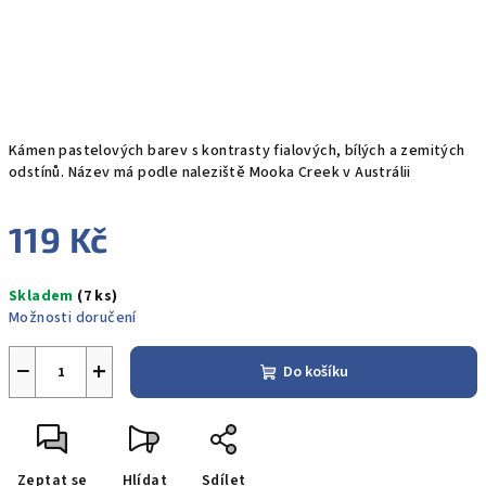
Kámen pastelových barev s kontrasty fialových, bílých a zemitých
odstínů. Název má podle naleziště Mooka Creek v Austrálii
119 Kč
Měrná
Skladem
(7 ks)
cena:
Možnosti doručení
−
+
Do košíku
Zeptat se
Hlídat
Sdílet