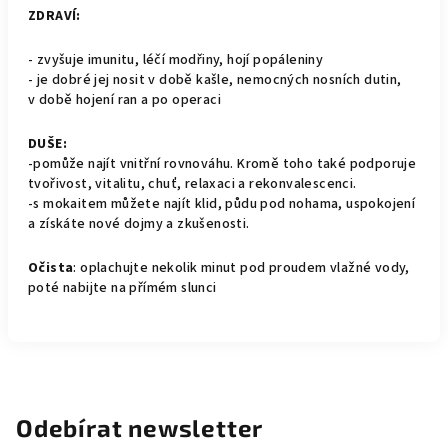
ZDRAVÍ:
- zvyšuje imunitu, léčí modřiny, hojí popáleniny
- je dobré jej nosit v době kašle, nemocných nosních dutin,
v době hojení ran a po operaci
DUŠE:
-pomůže najít vnitřní rovnováhu. Kromě toho také podporuje
tvořivost, vitalitu, chuť, relaxaci a rekonvalescenci.
-s mokaitem můžete najít klid, půdu pod nohama, uspokojení
a získáte nové dojmy a zkušenosti.
Očista
: oplachujte nekolik minut pod proudem vlažné vody,
poté nabijte na přímém slunci
Odebírat newsletter