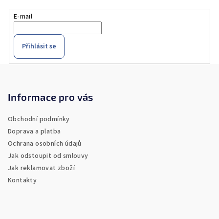
E-mail
Přihlásit se
Z
á
p
Informace pro vás
a
Obchodní podmínky
t
Doprava a platba
í
Ochrana osobních údajů
Jak odstoupit od smlouvy
Jak reklamovat zboží
Kontakty