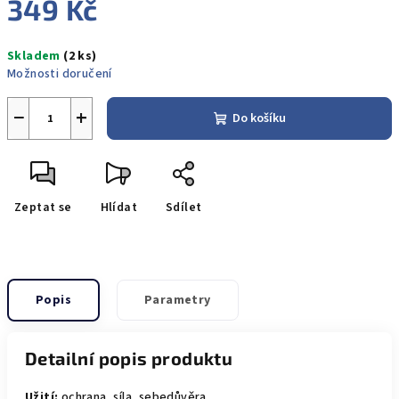
349 Kč
Měrná
Skladem
(2 ks)
cena:
Možnosti doručení
−
+
Do košíku
Zeptat se
Hlídat
Sdílet
Popis
Parametry
Detailní popis produktu
Užití:
ochrana, síla, sebedůvěra