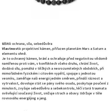
Užití:
ochrana, síla, sebedůvěra
Vlastnosti:
projektivní kámen, přiřazen planetám Mars a Saturn a
elementu ohně.
Je to ochranný kámen, brání a ochraňuje před negativitou vědomě
namířenou proti vám, v konfliktech všeho druhu, chrání život,
dodává sílu, pomáhá v těžkých a nesrozumitelných obdobích, při
mimořádném fyzickém i citovém vypětí, spojuje s jednotou
vesmíru, zaměřuje naši energii jedním směrem, přináší ráznost a
vytrvalost, dovoluje stát se pány svého osudu, poskytuje poučení z
minulosti, zvyšuje sebedůvěru a sebekontrolu, léčí stará traumata
ovlivňující současný život, snižuje strach a obavy. Udržuje v těle
rovnováhu energiíjing a jang.