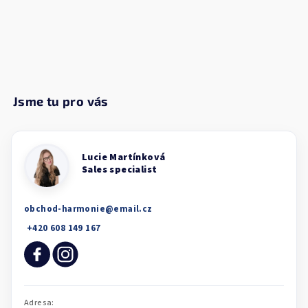
obchod-harmonie
@
email.cz