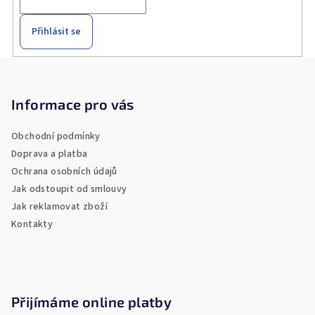
Přihlásit se
Z
á
p
Informace pro vás
a
Obchodní podmínky
t
Doprava a platba
í
Ochrana osobních údajů
Jak odstoupit od smlouvy
Jak reklamovat zboží
Kontakty
Přijímáme online platby