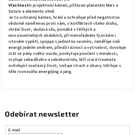
Vlastnosti:
projektivní kámen, přiřazen planetám Mars a
Saturn a elementu ohně.
Je to ochranný kámen, brání a ochraňuje před negativitou
vědomě namířenou proti vám, v konfliktech všeho druhu,
chrání život, dodává sílu, pomáhá v těžkých a
nesrozumitelných obdobích, při mimořádném fyzickém i
citovém vypětí, spojuje s jednotou vesmíru, zaměřuje naši
energii jedním směrem, přináší ráznost a vytrvalost, dovoluje
stát se pány svého osudu, poskytuje poučení z minulosti,
zvyšuje sebedůvěru a sebekontrolu, léčí stará traumata
ovlivňující současný život, snižuje strach a obavy. Udržuje v
těle rovnováhu energiíjing a jang.
Odebírat newsletter
E-mail