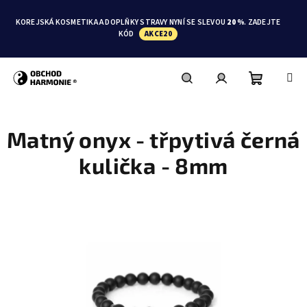
Přejít
na
KOREJSKÁ KOSMETIKA A DOPLŇKY STRAVY NYNÍ SE SLEVOU
20 %
. ZADEJTE
obsah
KÓD
AKCE20
Nákupní
Hledat
Přihlášení
Matný onyx - třpytivá černá
košík
kulička - 8mm