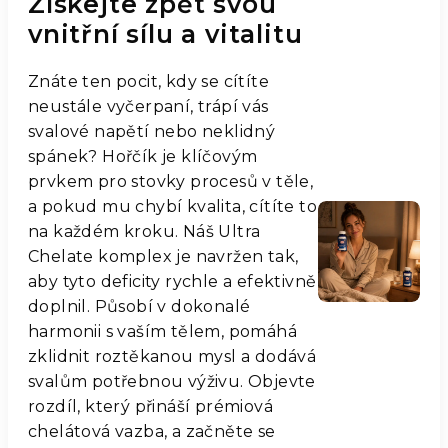
Získejte zpět svou
vnitřní sílu a vitalitu
Znáte ten pocit, kdy se cítíte
neustále vyčerpaní, trápí vás
svalové napětí nebo neklidný
spánek? Hořčík je klíčovým
prvkem pro stovky procesů v těle,
a pokud mu chybí kvalita, cítíte to
na každém kroku. Náš Ultra
Chelate komplex je navržen tak,
aby tyto deficity rychle a efektivně
doplnil. Působí v dokonalé
harmonii s vaším tělem, pomáhá
zklidnit roztěkanou mysl a dodává
svalům potřebnou výživu. Objevte
rozdíl, který přináší prémiová
chelátová vazba, a začněte se