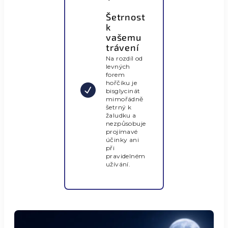
Šetrnost
k
vašemu
trávení
Na rozdíl od
levných
forem
hořčíku je
bisglycinát
mimořádně
šetrný k
žaludku a
nezpůsobuje
projímavé
účinky ani
při
pravidelném
užívání.