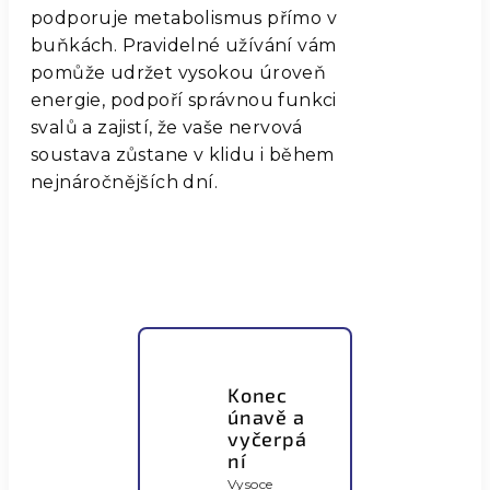
podporuje metabolismus přímo v
buňkách. Pravidelné užívání vám
pomůže udržet vysokou úroveň
energie, podpoří správnou funkci
svalů a zajistí, že vaše nervová
soustava zůstane v klidu i během
nejnáročnějších dní.
Konec
únavě a
vyčerpá
ní
Vysoce