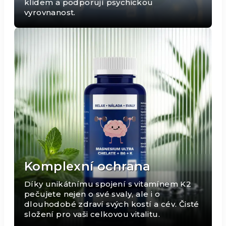
klidem a podporují psychickou
vyrovnanost.
Komplexní ochrana
Díky unikátnímu spojení s vitamínem K2
pečujete nejen o své svaly, ale i o
dlouhodobé zdraví svých kostí a cév. Čisté
složení pro vaši celkovou vitalitu.