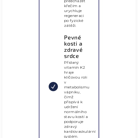
předcházet
křečím a
urychluje
regeneraci
po fyzické
zátěži.
Pevné
kosti a
zdravé
srdce
Přidaný
vitamín K2
hraje
klíčovou roli
v
metabolismu
vápníku,
čímž
přispívá k
udržení
normálního
stavu kostí a
podporuje
zdravý
kardiovaskulární
systém.