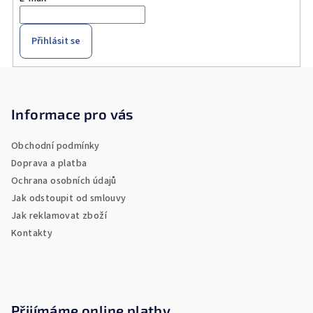
Přihlásit se
Z
á
p
Informace pro vás
a
Obchodní podmínky
t
Doprava a platba
í
Ochrana osobních údajů
Jak odstoupit od smlouvy
Jak reklamovat zboží
Kontakty
Přijímáme online platby