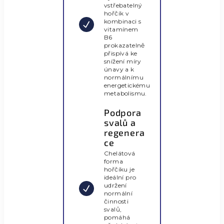
vstřebatelný
hořčík v
kombinaci s
vitamínem
B6
prokazatelně
přispívá ke
snížení míry
únavy a k
normálnímu
energetickému
metabolismu.
Podpora
svalů a
regenera
ce
Chelátová
forma
hořčíku je
ideální pro
udržení
normální
činnosti
svalů,
pomáhá