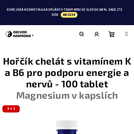
Přejít
na
KOREJSKÁ KOSMETIKA A DOPLŇKY STRAVY NYNÍ SE SLEVOU
20 %
. ZADEJTE
obsah
KÓD
AKCE20
Nákupní
Hledat
Přihlášení
Hořčík chelát s vitamínem K
košík
a B6 pro podporu energie a
nervů - 100 tablet
Magnesium v kapslích
3 + 1