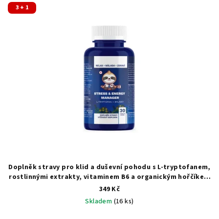
3 + 1
Doplněk stravy pro klid a duševní pohodu s L-tryptofanem,
rostlinnými extrakty, vitaminem B6 a organickým hořčíkem
- STRESS & ENERGY MANAGER - 30 tobolek
Doplněk stravy s
349 Kč
magnesiem, vitamínem B6, L-tryptofanem a bylinami
Skladem
(16 ks)