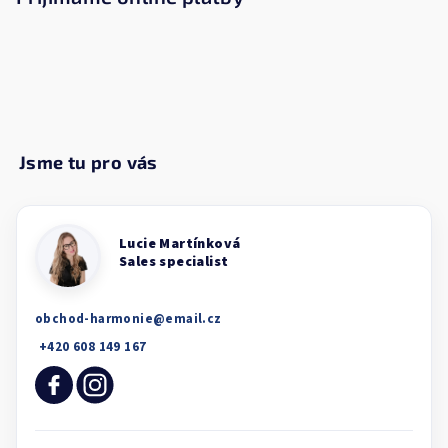
obchod-harmonie
@
email.cz