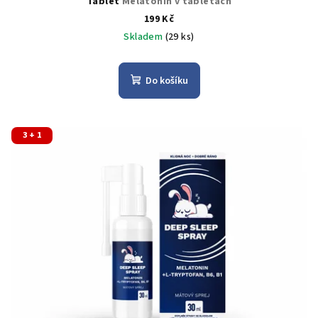
Tablet
Melatonin v tabletách
199 Kč
Skladem
(29 ks)
Do košíku
3 + 1