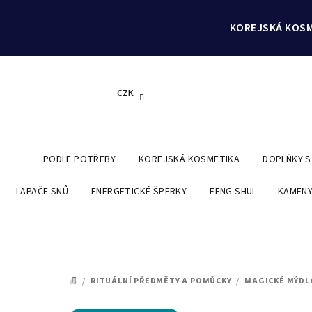
Přejít
na
KOREJSKÁ KOSM
obsah
CZK
PODLE POTŘEBY
KOREJSKÁ KOSMETIKA
DOPLŇKY 
LAPAČE SNŮ
ENERGETICKÉ ŠPERKY
FENG SHUI
KAMENY
/
RITUÁLNÍ PŘEDMĚTY A POMŮCKY
/
MAGICKÉ MÝDL
DOMŮ