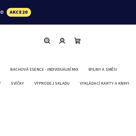
ÓD
AKCE20
Hledat
Přihlášení
Nákupní
košík
E
BACHOVÁ ESENCE - INDIVIDUÁLNÍ MIX
BYLINY A SMĚSI
Y
SVÍČKY
VÝPRODEJ SKLADU
VYKLÁDACÍ KARTY A KNIHY