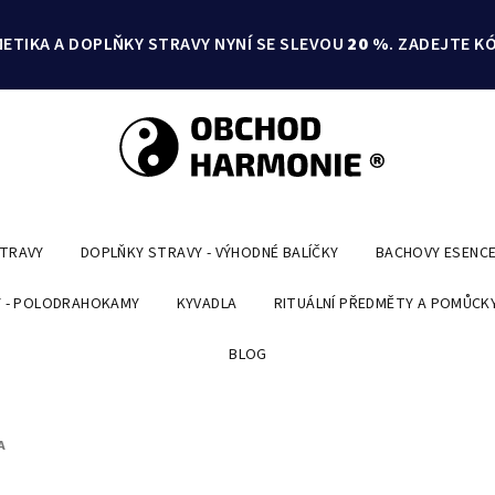
ETIKA A DOPLŇKY STRAVY NYNÍ SE SLEVOU
20 %
. ZADEJTE K
STRAVY
DOPLŇKY STRAVY - VÝHODNÉ BALÍČKY
BACHOVY ESENC
 - POLODRAHOKAMY
KYVADLA
RITUÁLNÍ PŘEDMĚTY A POMŮCK
BLOG
A