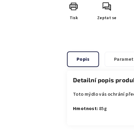
Tisk
Zeptat se
Popis
Paramet
Detailní popis produ
Toto mýdlo vás ochrání před
Hmotnost:
85g