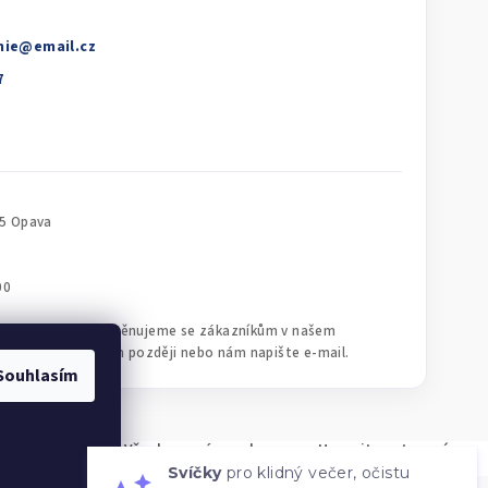
nie
@
email.cz
Souhlasím
Svíčky
pro klidný večer, očistu
chod Harmonie
. Všechna práva vyhrazena.
Upravit nastavení
prostoru i osobní rituály.