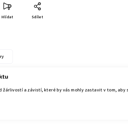
Hlídat
Sdílet
ry
ktu
 žárlivostí a závistí, které by vás mohly zastavit v tom, aby