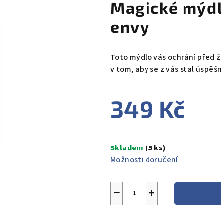
Magické mýdl
envy
Toto mýdlo vás ochrání před žá
v tom, aby se z vás stal úspěš
349 Kč
Měrná
cena:
Skladem
(5 ks)
Možnosti doručení
−
+