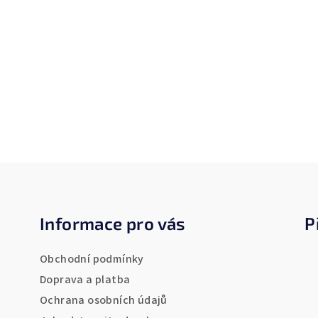
Z
á
Informace pro vás
P
p
a
Obchodní podmínky
t
Doprava a platba
Ochrana osobních údajů
í