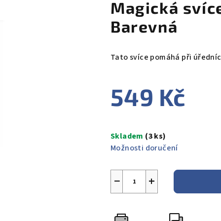
Magická svíce
Barevná
Tato svíce pomáhá při úředníc
549 Kč
Měrná
cena:
Skladem
(3 ks)
Možnosti doručení
−
+