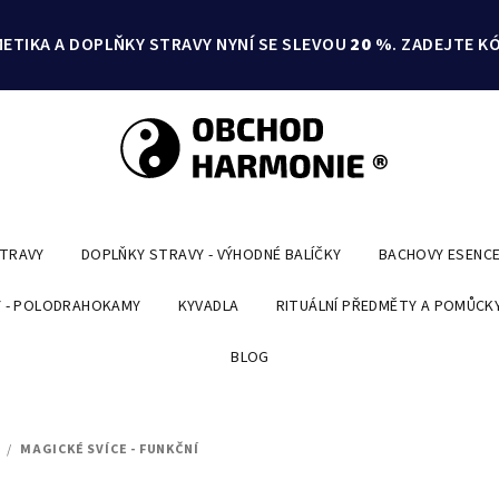
ETIKA A DOPLŇKY STRAVY NYNÍ SE SLEVOU
20 %
. ZADEJTE K
STRAVY
DOPLŇKY STRAVY - VÝHODNÉ BALÍČKY
BACHOVY ESENC
 - POLODRAHOKAMY
KYVADLA
RITUÁLNÍ PŘEDMĚTY A POMŮCK
BLOG
/
MAGICKÉ SVÍCE - FUNKČNÍ