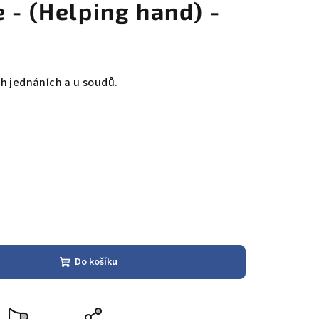
 - (Helping hand) -
h jednáních a u soudů.
Do košíku