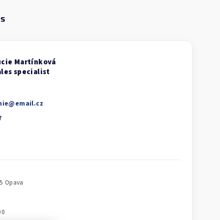
nie
@
email.cz