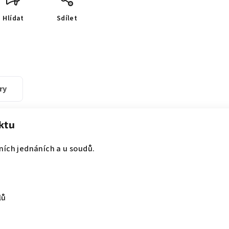
Hlídat
Sdílet
ry
ktu
ních jednáních a u soudů.
lů