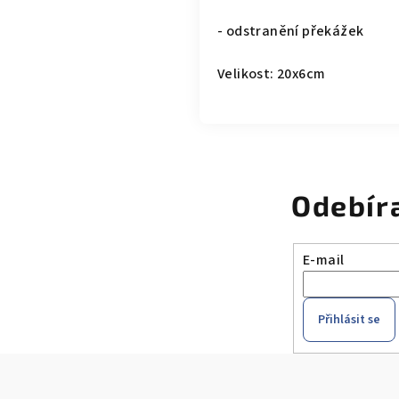
- odstranění překážek
Velikost: 20x6cm
Odebír
E-mail
Přihlásit se