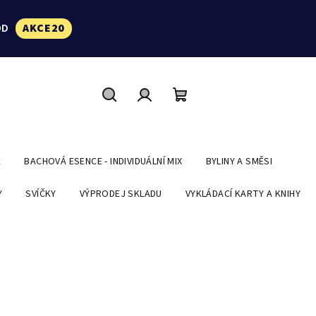
ÓD
AKCE20
Hledat
Přihlášení
Nákupní
košík
E
BACHOVÁ ESENCE - INDIVIDUÁLNÍ MIX
BYLINY A SMĚSI
Y
SVÍČKY
VÝPRODEJ SKLADU
VYKLÁDACÍ KARTY A KNIHY