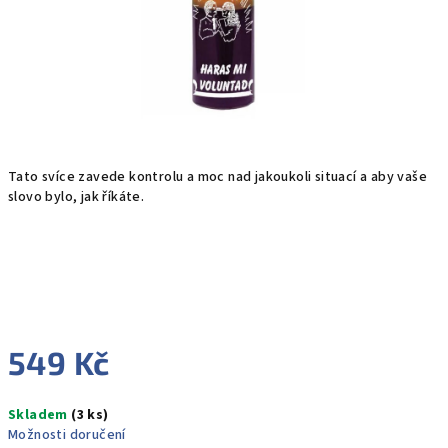
Tato svíce zavede kontrolu a moc nad jakoukoli situací a aby vaše
slovo bylo, jak říkáte.
549 Kč
Měrná
Skladem
(3 ks)
cena:
Možnosti doručení