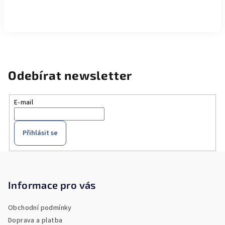
Odebírat newsletter
E-mail
Přihlásit se
Z
á
p
Informace pro vás
a
Obchodní podmínky
t
Doprava a platba