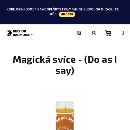
Přejít
na
KOREJSKÁ KOSMETIKA A DOPLŇKY STRAVY NYNÍ SE SLEVOU
20 %
. ZADEJTE
obsah
KÓD
AKCE20
Nákupní
Hledat
Přihlášení
Magická svíce - (Do as I
košík
say)