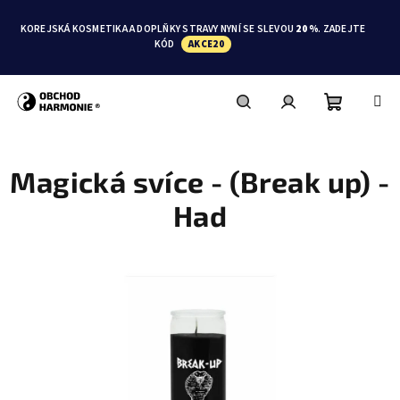
Přejít
na
KOREJSKÁ KOSMETIKA A DOPLŇKY STRAVY NYNÍ SE SLEVOU
20 %
. ZADEJTE
obsah
KÓD
AKCE20
Nákupní
Hledat
Přihlášení
Magická svíce - (Break up) -
košík
Had