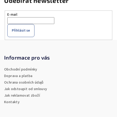
Odebírat newsletter
E-mail
Přihlásit se
Z
á
p
Informace pro vás
a
Obchodní podmínky
t
Doprava a platba
í
Ochrana osobních údajů
Jak odstoupit od smlouvy
Jak reklamovat zboží
Kontakty