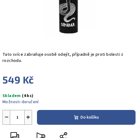
Tato svíce zabraňuje osobě odejít, případně je proti bolesti z
rozchodu.
549 Kč
Měrná
Skladem
(4 ks)
cena:
Možnosti doručení
−
+
Do košíku