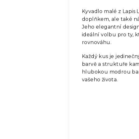
Kyvadlo malé z Lapis 
doplňkem, ale také ná
Jeho elegantní design 
ideální volbu pro ty, k
rovnováhu.
Každý kus je jedinečn
barvě a struktuře kam
hlubokou modrou barvo
vašeho života.