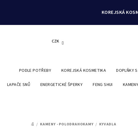
Přejít
na
KOREJSKÁ KOSM
obsah
CZK
PODLE POTŘEBY
KOREJSKÁ KOSMETIKA
DOPLŇKY 
LAPAČE SNŮ
ENERGETICKÉ ŠPERKY
FENG SHUI
KAMENY
/
KAMENY - POLODRAHOKAMY
/
KYVADLA
DOMŮ