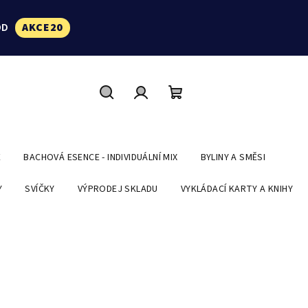
ÓD
AKCE20
Hledat
Přihlášení
Nákupní
košík
E
BACHOVÁ ESENCE - INDIVIDUÁLNÍ MIX
BYLINY A SMĚSI
Y
SVÍČKY
VÝPRODEJ SKLADU
VYKLÁDACÍ KARTY A KNIHY