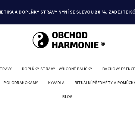
ETIKA A DOPLŇKY STRAVY NYNÍ SE SLEVOU
20 %
. ZADEJTE K
STRAVY
DOPLŇKY STRAVY - VÝHODNÉ BALÍČKY
BACHOVY ESENC
 - POLODRAHOKAMY
KYVADLA
RITUÁLNÍ PŘEDMĚTY A POMŮCK
BLOG