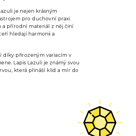
Lazuli je nejen krásným
strojem pro duchovní praxi.
a přírodní materiál z něj činí
teří hledají harmonii a
ý díky přirozeným variacím v
ene. Lapis Lazuli je známý svou
u, která přináší klid a mír do