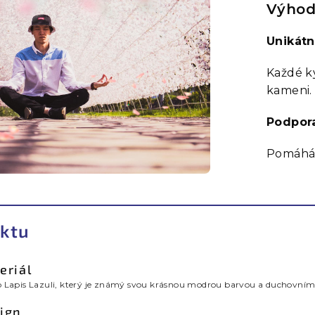
Výhod
Unikátn
Každé k
kameni.
Podpor
Pomáhá 
ktu
eriál
 Lapis Lazuli, který je známý svou krásnou modrou barvou a duchovními
sign