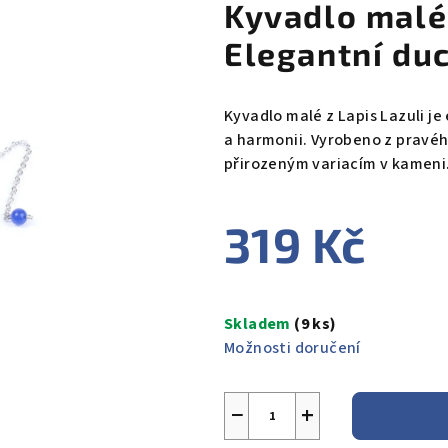
Kyvadlo malé 
Elegantní duc
Kyvadlo malé z Lapis Lazuli je 
a harmonii. Vyrobeno z pravého
přirozeným variacím v kameni.
319 Kč
Měrná
cena:
Skladem
(9 ks)
Možnosti doručení
−
+