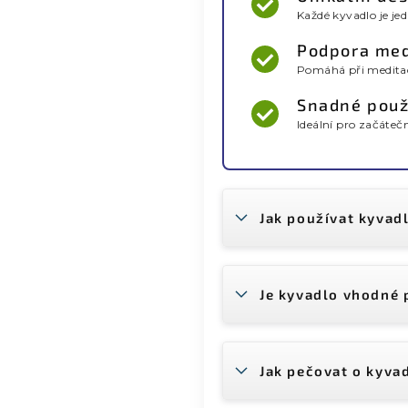
Každé kyvadlo je je
Podpora med
Pomáhá při meditaci
Snadné použ
Ideální pro začátečn
Jak používat kyvadl
Je kyvadlo vhodné 
Jak pečovat o kyvad