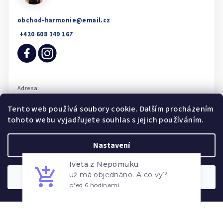
obchod-harmonie
@
email.cz
Tento web používá soubory cookie. Dalším procházením
tohoto webu vyjadřujete souhlas s jejich používáním.
Nastavení
Iveta z Nepomuku
už má objednáno. A co vy?
před 6 hodinami
Souhlasím
Overenyweb.cz
Copyright 2026
Obchod Harmonie
. Všechna práva vyhrazena.
Upravit nastavení cookies