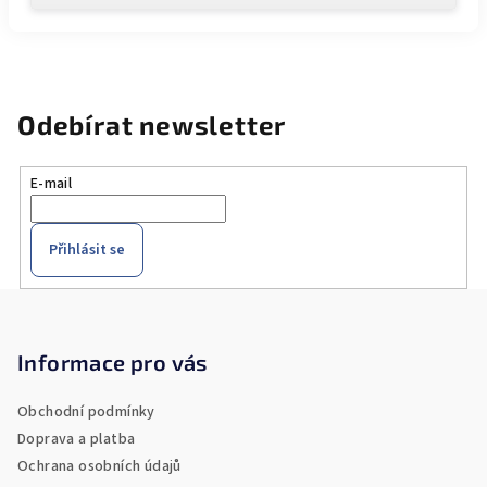
Odebírat newsletter
E-mail
Přihlásit se
Z
á
p
Informace pro vás
a
Obchodní podmínky
t
Doprava a platba
í
Ochrana osobních údajů