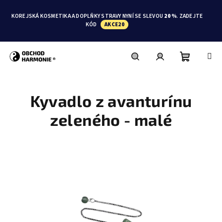
Přejít
na
KOREJSKÁ KOSMETIKA A DOPLŇKY STRAVY NYNÍ SE SLEVOU
20 %
. ZADEJTE
obsah
KÓD
AKCE20
Nákupní
Hledat
Přihlášení
Kyvadlo z avanturínu
košík
zeleného - malé