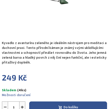
Kyvadlo z avanturínu zeleného je ideálním nástrojem pro meditaci a
duchovní praxi. Tento přírodní kámen je známý svými uklidňujícími
vlastnostmi a schopností přinášet rovnováhu do života. Jeho jemná
zelená barva a hladký povrch z něj činí nejen funkční, ale i esteticky
přitažlivý doplněk.
249 Kč
Měrná
Skladem
(4 ks)
cena:
Možnosti doručení
−
+
Do košíku