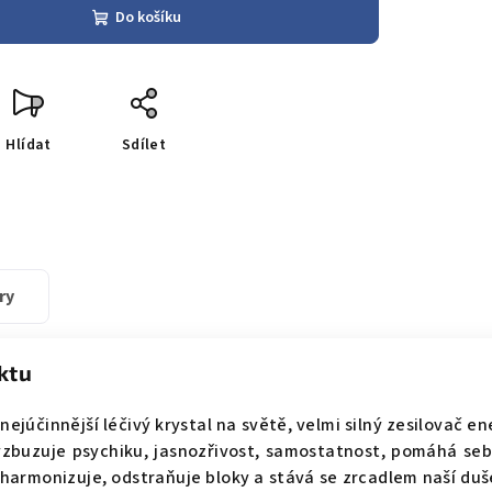
Do košíku
Hlídat
Sdílet
ry
ktu
, nejúčinnější léčivý krystal na světě, velmi silný zesilovač en
zbuzuje psychiku, jasnozřivost, samostatnost, pomáhá seb
 harmonizuje, odstraňuje bloky a stává se zrcadlem naší duše,