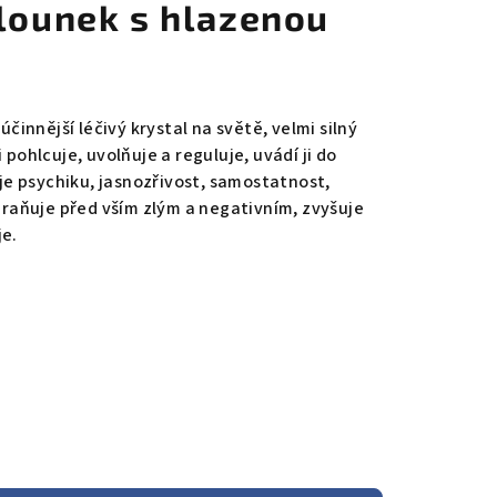
alounek s hlazenou
júčinnější léčivý krystal na světě, velmi silný
 pohlcuje, uvolňuje a reguluje, uvádí ji do
e psychiku, jasnozřivost, samostatnost,
aňuje před vším zlým a negativním, zvyšuje
je.