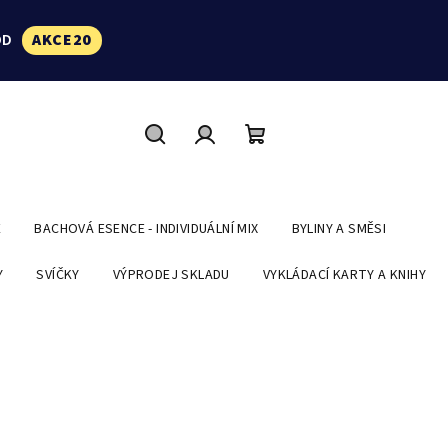
ÓD
AKCE20
Hledat
Přihlášení
Nákupní
košík
E
BACHOVÁ ESENCE - INDIVIDUÁLNÍ MIX
BYLINY A SMĚSI
Y
SVÍČKY
VÝPRODEJ SKLADU
VYKLÁDACÍ KARTY A KNIHY