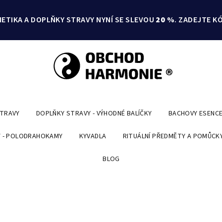
ETIKA A DOPLŇKY STRAVY NYNÍ SE SLEVOU
20 %
. ZADEJTE K
STRAVY
DOPLŇKY STRAVY - VÝHODNÉ BALÍČKY
BACHOVY ESENC
 - POLODRAHOKAMY
KYVADLA
RITUÁLNÍ PŘEDMĚTY A POMŮCK
BLOG