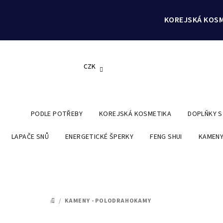
Přejít
na
KOREJSKÁ KOSM
obsah
CZK
PODLE POTŘEBY
KOREJSKÁ KOSMETIKA
DOPLŇKY 
LAPAČE SNŮ
ENERGETICKÉ ŠPERKY
FENG SHUI
KAMENY
/
KAMENY - POLODRAHOKAMY
DOMŮ