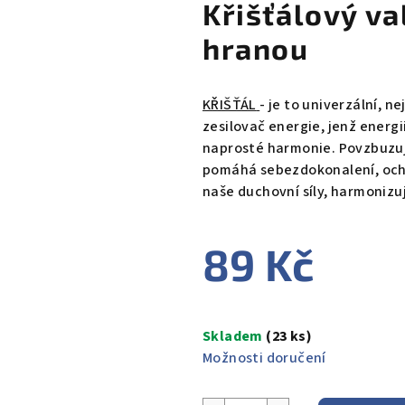
Křišťálový v
hranou
KŘIŠŤÁL
- je to univerzální, ne
zesilovač energie, jenž energii
naprosté harmonie. Povzbuzuj
pomáhá sebezdokonalení, ochr
naše duchovní síly, harmonizu
89 Kč
Měrná
cena:
Skladem
(23 ks)
Možnosti doručení