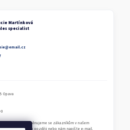
nie
@
email.cz