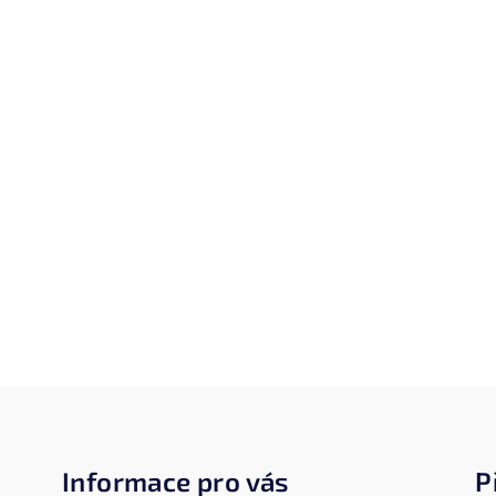
Z
á
Informace pro vás
P
p