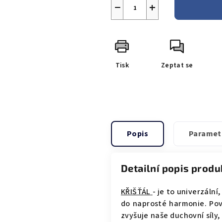
−
+
Tisk
Zeptat se
Popis
Paramet
Detailní popis produ
KŘIŠŤÁL
- je to univerzální
do naprosté harmonie. Pov
zvyšuje naše duchovní síly,