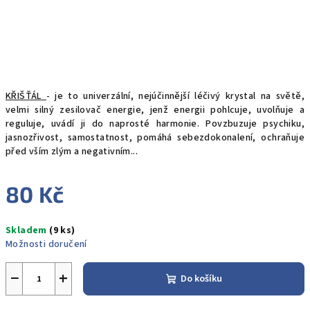
KŘIŠŤÁL
- je to univerzální, nejúčinnější léčivý krystal na světě,
velmi silný zesilovač energie, jenž energii pohlcuje, uvolňuje a
reguluje, uvádí ji do naprosté harmonie. Povzbuzuje psychiku,
jasnozřivost, samostatnost, pomáhá sebezdokonalení, ochraňuje
před vším zlým a negativním...
80 Kč
Měrná
Skladem
(9 ks)
cena:
Možnosti doručení
−
+
Do košíku