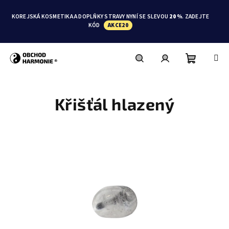
Přejít
na
KOREJSKÁ KOSMETIKA A DOPLŇKY STRAVY NYNÍ SE SLEVOU
20 %
. ZADEJTE
obsah
KÓD
AKCE20
Nákupní
Hledat
Přihlášení
Křišťál hlazený
košík