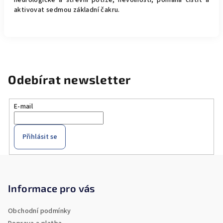
neurologické a střevní potíže, nevolnosti, pomáhá čistit a
aktivovat sedmou základní čakru.
Odebírat newsletter
E-mail
Přihlásit se
Z
á
p
Informace pro vás
a
Obchodní podmínky
t