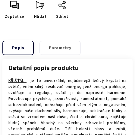
Zeptat se
Hlídat
Sdílet
Popis
Parametry
Detailní popis produktu
KŘIŠŤÁL
- je to univerzální, nejúčinnější léčivý krystal na
světě, velmi silný zesilovač energie, jenž energii pohlcuje,
uvolňuje a reguluje, uvádí ji do naprosté harmonie.
Povzbuzuje psychiku, jasnozřivost, samostatnost, pomáhá
sebezdokonalení, ochraňuje před vším zlým a negativním,
zvyšuje naše duchovní síly, harmonizuje, odstraňuje bloky a
stává se zrcadlem naší duše, čistí a chrání auru, zajišťuje
klidný spánek. Vhodný na všechny zdravotní problémy,
včetně problémů duše. Tiší bolesti hlavy a zubů,