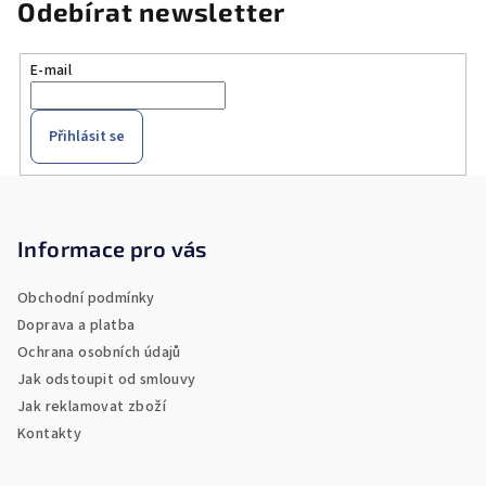
Odebírat newsletter
E-mail
Přihlásit se
Z
á
p
Informace pro vás
a
Obchodní podmínky
t
Doprava a platba
í
Ochrana osobních údajů
Jak odstoupit od smlouvy
Jak reklamovat zboží
Kontakty