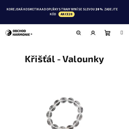
Přejít
na
KOREJSKÁ KOSMETIKA A DOPLŇKY STRAVY NYNÍ SE SLEVOU
20 %
. ZADEJTE
obsah
KÓD
AKCE20
Nákupní
Hledat
Přihlášení
Křišťál - Valounky
košík