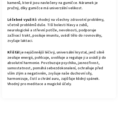
kamenů, které jsou navlečeny na gumičce. Náramek je
pružný, díky gumičce má univerzální velikost.
Léčebné využití:
vhodný na všechny zdravotní problémy,
včetně problémů duše. Tiší bolesti hlavy a zubů,
neurologické a střevní potíže, nevolnosti, podporuje
zažívací trakt, posiluje imunitu, uvádí tělo do rovnováhy,
zvyšuje laktaci.
Křišťál
je nejúčinnější léčivý, universální krystal, jenž silně
zesiluje energii, pohlcuje, uvolňuje a reguluje ji a uvádí ji do
absolutní harmonie. Povzbuzuje psychiku, jasnozřivost,
samostatnost, pomáhá sebezdokonalení, ochraňuje před
vším zlým a negativním, zvyšuje naše duchovní síly,
harmonizuje, čistí a chrání auru, zajišťuje klidný spánek.
Vhodný pro meditace a magické účely.