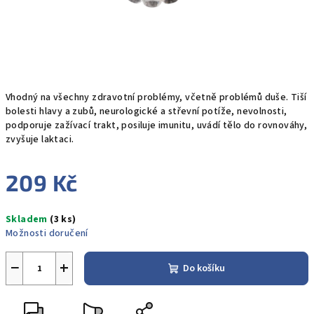
Vhodný na všechny zdravotní problémy, včetně problémů duše. Tiší
bolesti hlavy a zubů, neurologické a střevní potíže, nevolnosti,
podporuje zažívací trakt, posiluje imunitu, uvádí tělo do rovnováhy,
zvyšuje laktaci.
209 Kč
Měrná
Skladem
(3 ks)
cena:
Možnosti doručení
−
+
Do košíku