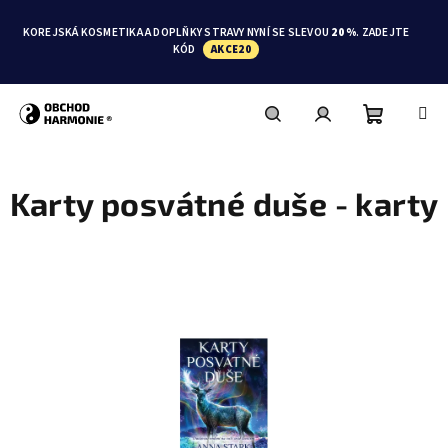
Přejít
na
KOREJSKÁ KOSMETIKA A DOPLŇKY STRAVY NYNÍ SE SLEVOU
20 %
. ZADEJTE
obsah
KÓD
AKCE20
Nákupní
Hledat
Přihlášení
Karty posvátné duše - karty
košík