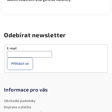
dalších oblastech energetické medicíny.
Odebírat newsletter
E-mail
Přihlásit se
Z
á
p
Informace pro vás
a
Obchodní podmínky
t
Doprava a platba
í