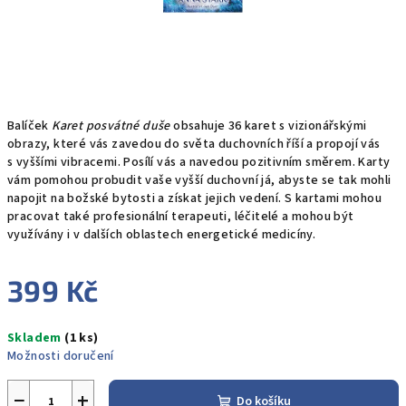
Balíček
Karet posvátné duše
obsahuje 36 karet s vizionářskými
obrazy, které vás zavedou do světa duchovních říší a propojí vás
s vyššími vibracemi. Posílí vás a navedou pozitivním směrem. Karty
vám pomohou probudit vaše vyšší duchovní já, abyste se tak mohli
napojit na božské bytosti a získat jejich vedení. S kartami mohou
pracovat také profesionální terapeuti, léčitelé a mohou být
využívány i v dalších oblastech energetické medicíny.
399 Kč
Měrná
Skladem
(1 ks)
cena:
Možnosti doručení
−
+
Do košíku