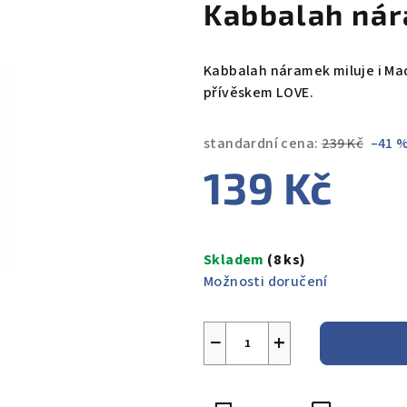
Kabbalah nár
Kabbalah náramek miluje i Ma
přívěskem LOVE.
standardní cena:
239 Kč
–41 
139 Kč
Měrná
cena:
Skladem
(8 ks)
Možnosti doručení
−
+