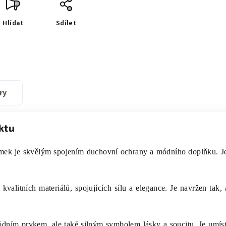
Hlídat
Sdílet
ry
ktu
mek je skvělým spojením duchovní ochrany a módního doplňku. Je u
valitních materiálů, spojujících sílu a elegance. Je navržen tak
dním prvkem, ale také silným symbolem lásky a soucitu. Je umíst