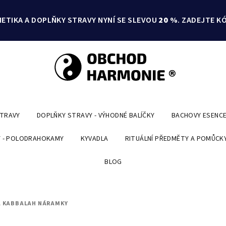
ETIKA A DOPLŇKY STRAVY NYNÍ SE SLEVOU
20 %
. ZADEJTE K
STRAVY
DOPLŇKY STRAVY - VÝHODNÉ BALÍČKY
BACHOVY ESENC
 - POLODRAHOKAMY
KYVADLA
RITUÁLNÍ PŘEDMĚTY A POMŮCK
BLOG
A KABBALAH NÁRAMKY