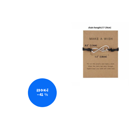
239 Kč
–41 %