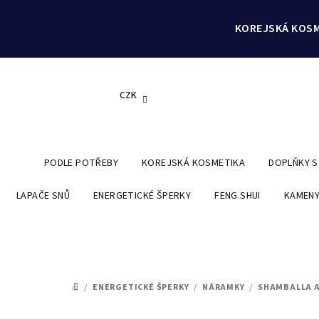
Přejít
na
KOREJSKÁ KOSM
obsah
CZK
PODLE POTŘEBY
KOREJSKÁ KOSMETIKA
DOPLŇKY 
LAPAČE SNŮ
ENERGETICKÉ ŠPERKY
FENG SHUI
KAMENY
/
ENERGETICKÉ ŠPERKY
/
NÁRAMKY
/
SHAMBALLA 
DOMŮ