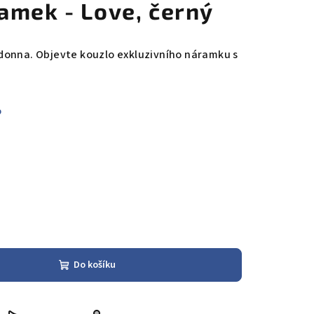
amek - Love, černý
donna. Objevte kouzlo exkluzivního náramku s
%
Do košíku