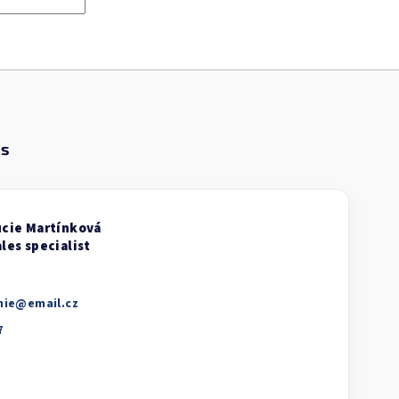
nie
@
email.cz