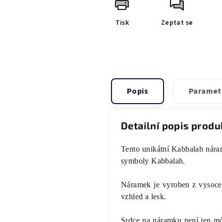
Tisk
Zeptat se
Popis
Paramet
Detailní popis produ
Tento unikátní Kabbalah nára
symboly Kabbalah.
Náramek je vyroben z vysoce k
vzhled a lesk.
Srdce na náramku není jen mó