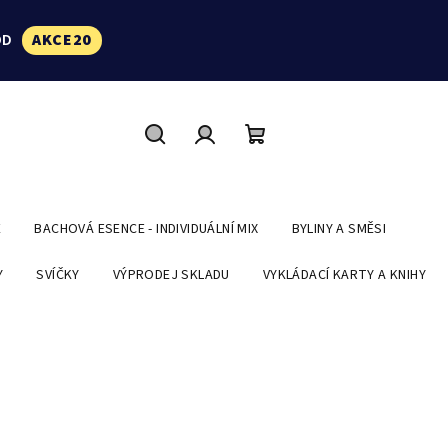
ÓD
AKCE20
Hledat
Přihlášení
Nákupní
košík
E
BACHOVÁ ESENCE - INDIVIDUÁLNÍ MIX
BYLINY A SMĚSI
Y
SVÍČKY
VÝPRODEJ SKLADU
VYKLÁDACÍ KARTY A KNIHY