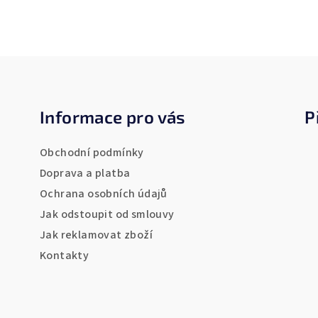
Z
á
Informace pro vás
P
p
a
Obchodní podmínky
t
Doprava a platba
Ochrana osobních údajů
í
Jak odstoupit od smlouvy
Jak reklamovat zboží
Kontakty