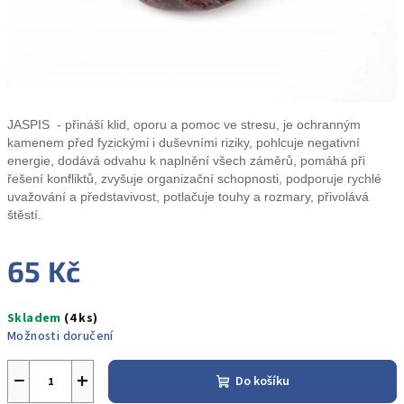
JASPIS - přináší klid, oporu a pomoc ve stresu, je ochranným
kamenem před fyzickými i duševními riziky, pohlcuje negativní
energie, dodává odvahu k naplnění všech záměrů, pomáhá při
řešení konfliktů, zvyšuje organizační schopnosti, podporuje rychlé
uvažování a představivost, potlačuje touhy a rozmary, přivolává
štěstí.
65 Kč
Měrná
Skladem
(4 ks)
cena:
Možnosti doručení
−
+
Do košíku