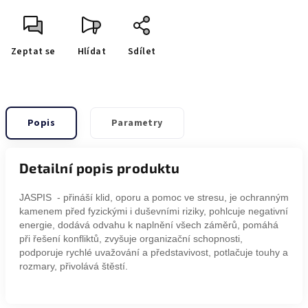
Zeptat se
Hlídat
Sdílet
Popis
Parametry
Detailní popis produktu
JASPIS - přináší klid, oporu a pomoc ve stresu, je ochranným
kamenem před fyzickými i duševními riziky, pohlcuje negativní
energie, dodává odvahu k naplnění všech záměrů, pomáhá
při řešení konfliktů, zvyšuje organizační schopnosti,
podporuje rychlé uvažování a představivost, potlačuje touhy a
rozmary, přivolává štěstí.