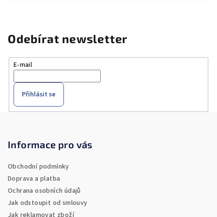
Odebírat newsletter
E-mail
Přihlásit se
Z
á
p
Informace pro vás
a
Obchodní podmínky
t
Doprava a platba
í
Ochrana osobních údajů
Jak odstoupit od smlouvy
Jak reklamovat zboží