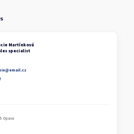
nie
@
email.cz