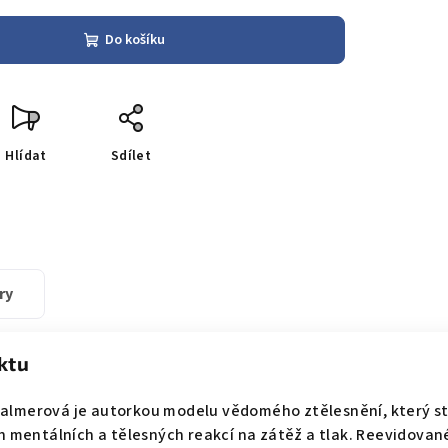
Do košíku
Hlídat
Sdílet
ry
ktu
lmerová je autorkou modelu vědomého ztělesnění, který sta
h mentálních a tělesných reakcí na zátěž a tlak. Reevidované,