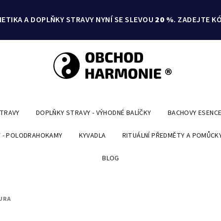
ETIKA A DOPLŇKY STRAVY NYNÍ SE SLEVOU
20 %
. ZADEJTE K
STRAVY
DOPLŇKY STRAVY - VÝHODNÉ BALÍČKY
BACHOVY ESENC
 - POLODRAHOKAMY
KYVADLA
RITUÁLNÍ PŘEDMĚTY A POMŮCK
BLOG
URA