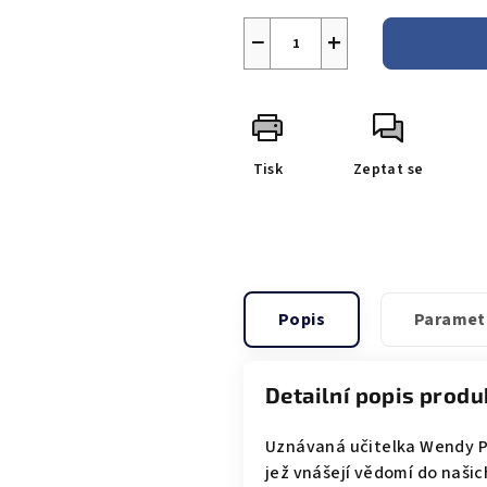
−
+
Tisk
Zeptat se
Popis
Paramet
Detailní popis produ
Uznávaná učitelka Wendy Pa
jež vnášejí vědomí do našic