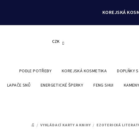
Přejít
na
KOREJSKÁ KOSM
obsah
CZK
PODLE POTŘEBY
KOREJSKÁ KOSMETIKA
DOPLŇKY 
LAPAČE SNŮ
ENERGETICKÉ ŠPERKY
FENG SHUI
KAMENY
/
VYKLÁDACÍ KARTY A KNIHY
/
EZOTERICKÁ LITERAT
DOMŮ