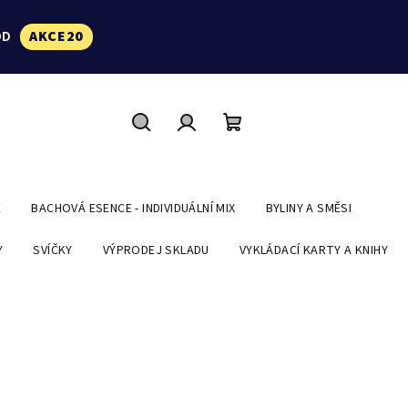
ÓD
AKCE20
Hledat
Přihlášení
Nákupní
košík
E
BACHOVÁ ESENCE - INDIVIDUÁLNÍ MIX
BYLINY A SMĚSI
Y
SVÍČKY
VÝPRODEJ SKLADU
VYKLÁDACÍ KARTY A KNIHY