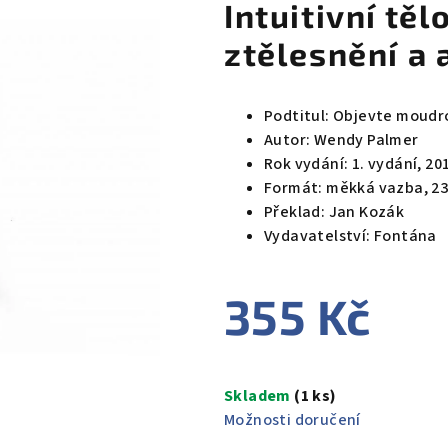
Intuitivní tě
ztělesnění a 
Podtitul: Objevte moudr
Autor: Wendy Palmer
Rok vydání: 1. vydání, 20
Formát: měkká vazba, 23
Překlad: Jan Kozák
Vydavatelství: Fontána
355 Kč
Měrná
cena:
Skladem
(1 ks)
Možnosti doručení