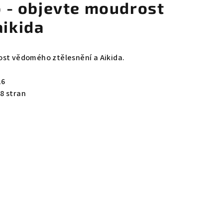
lo - objevte moudrost
aikida
ost vědomého ztělesnění a Aikida.
16
8 stran