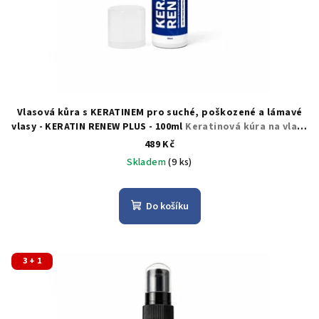
Vlasová kůra s KERATINEM pro suché, poškozené a lámavé
vlasy - KERATIN RENEW PLUS - 100ml
Keratinová kúra na vlasy
s panthenolem a arganovým olejem
489 Kč
Skladem
(9 ks)
Do košíku
3 + 1