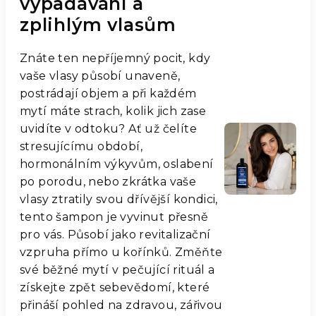
vypadávání a
zplihlým vlasům
Znáte ten nepříjemný pocit, kdy
vaše vlasy působí unaveně,
postrádají objem a při každém
mytí máte strach, kolik jich zase
uvidíte v odtoku? Ať už čelíte
stresujícímu období,
hormonálním výkyvům, oslabení
po porodu, nebo zkrátka vaše
vlasy ztratily svou dřívější kondici,
tento šampon je vyvinut přesně
pro vás. Působí jako revitalizační
vzpruha přímo u kořínků. Změňte
své běžné mytí v pečující rituál a
získejte zpět sebevědomí, které
přináší pohled na zdravou, zářivou