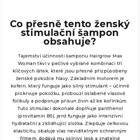
Co přesně tento ženský
stimulační šampon
obsahuje?
Tajemství účinnosti šamponu Hairgrow Max
Woman tkví v pečlivě vybrané kombinaci tří
klíčových látek, které jsou přesně přizpůsobeny
ženské pokožce hlavy. Základním motorem je
kofein, který funguje jako silný stimulant – účinně
prokrvuje pokožku, probouzí oslabené vlasové
folikuly a podporuje přísun živin až ke kořínkům.
Tuto stimulaci dokonale doplňuje panthenol
(provitamin B5), jenž funguje jako intenzivní
hydratační a zklidňující složka. Zlepšuje celkovou
elasticitu, obaluje vlas neviditelným ochranným
filmem, dodává mu oslnivý lesk a znatelně