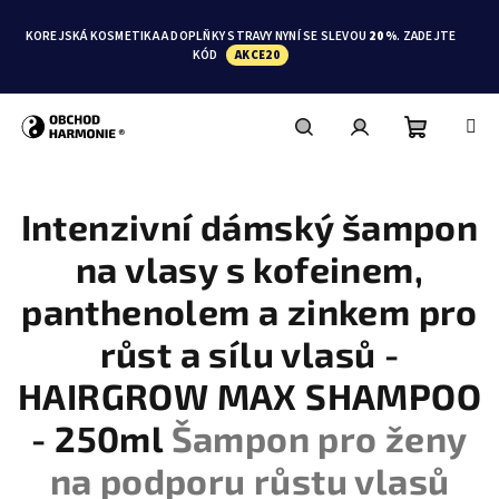
Přejít
na
KOREJSKÁ KOSMETIKA A DOPLŇKY STRAVY NYNÍ SE SLEVOU
20 %
. ZADEJTE
obsah
KÓD
AKCE20
Nákupní
Hledat
Přihlášení
Intenzivní dámský šampon
košík
na vlasy s kofeinem,
panthenolem a zinkem pro
růst a sílu vlasů -
HAIRGROW MAX SHAMPOO
- 250ml
Šampon pro ženy
na podporu růstu vlasů