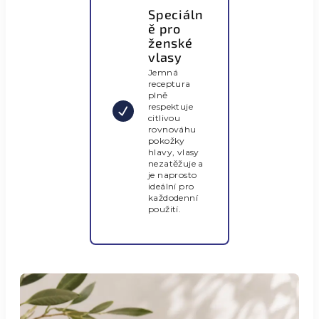
Speciáln
ě pro
ženské
vlasy
Jemná
receptura
plně
respektuje
citlivou
rovnováhu
pokožky
hlavy, vlasy
nezatěžuje a
je naprosto
ideální pro
každodenní
použití.