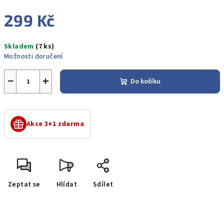
299 Kč
Měrná
Skladem
(7 ks)
cena:
Možnosti doručení
−
+
Do košíku
Akce 3+1 zdarma
Zeptat se
Hlídat
Sdílet