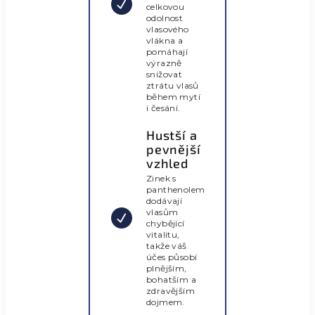
celkovou
odolnost
vlasového
vlákna a
pomáhají
výrazně
snižovat
ztrátu vlasů
během mytí
i česání.
Hustší a
pevnější
vzhled
Zinek s
panthenolem
dodávají
vlasům
chybějící
vitalitu,
takže váš
účes působí
plnějším,
bohatším a
zdravějším
dojmem.