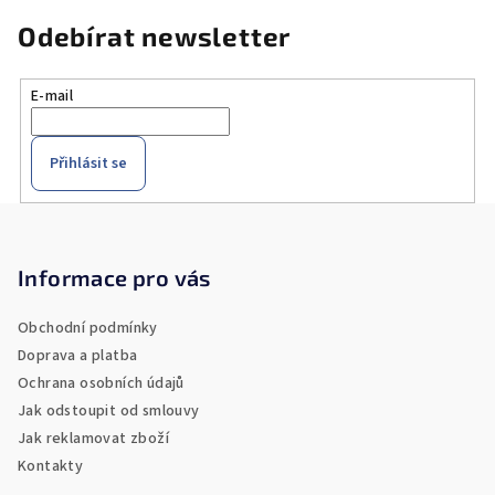
Odebírat newsletter
E-mail
Přihlásit se
Z
á
p
Informace pro vás
a
Obchodní podmínky
t
Doprava a platba
í
Ochrana osobních údajů
Jak odstoupit od smlouvy
Jak reklamovat zboží
Kontakty