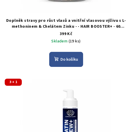
Doplněk stravy pro růst vlasů a vnitřní vlasovou výživu s L-
methoninem & Chelátem Zinku - - HAIR BOOSTER+ - 60
Tobolek
Doplněk stravy na vlasy se zinkem a L-
399 Kč
methioninem
Skladem
(19 ks)
Do košíku
3 + 1