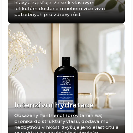
hlavy a zajišťuje, že se k vlasovým
folikulům dostane mnohem více živin
potřebných pro zdravý růst.
Intenzivní hydratace
Obsažený Panthenol (provitamin B5)
proniká do struktury vlasu, dodává mu
nezbytnou vlhkost, zvyšuje jeho elasticitu a