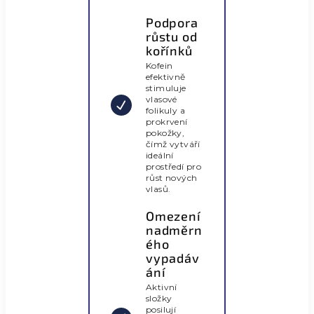
Podpora
růstu od
kořínků
Kofein
efektivně
stimuluje
vlasové
folikuly a
prokrvení
pokožky,
čímž vytváří
ideální
prostředí pro
růst nových
vlasů.
Omezení
nadměrn
ého
vypadáv
ání
Aktivní
složky
posilují