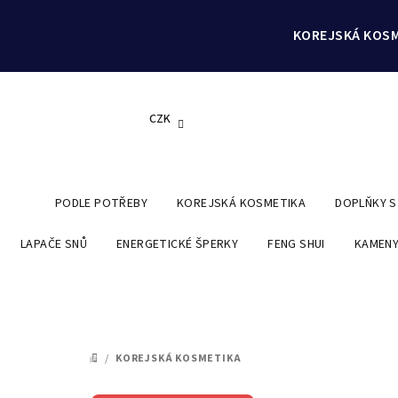
Přejít
na
KOREJSKÁ KOSM
obsah
CZK
PODLE POTŘEBY
KOREJSKÁ KOSMETIKA
DOPLŇKY 
LAPAČE SNŮ
ENERGETICKÉ ŠPERKY
FENG SHUI
KAMENY
/
KOREJSKÁ KOSMETIKA
DOMŮ