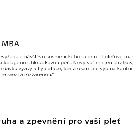
, MBA
nevyžaduje návštěvu kosmetického salonu. U pleťové mas
ci kolagenu s hloubkovou péčí. Nevytváříme jen chvilkový
u dávku výživy a hydratace, která okamžitě vypíná kontur
ně svěží a rozzářenou.“
uha a zpevnění pro vaši pleť