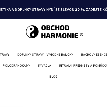
ETIKA A DOPLŇKY STRAVY NYNÍ SE SLEVOU
20 %
. ZADEJTE K
STRAVY
DOPLŇKY STRAVY - VÝHODNÉ BALÍČKY
BACHOVY ESENC
 - POLODRAHOKAMY
KYVADLA
RITUÁLNÍ PŘEDMĚTY A POMŮCK
BLOG