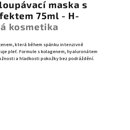
loupávací maska s
fektem 75ml - H-
ká kosmetika
agenem, která během spánku intenzivně
ruje pleť. Formule s kolagenem, hyaluronátem
užnosti a hladkosti pokožky bez podráždění.