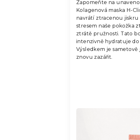
Zapomeňte na unavenou,
Kolagenová maska H-Clini
navrátí ztracenou jiskr
stresem naše pokožka zt
ztrátě pružnosti. Tato b
intenzivně hydratuje do 
Výsledkem je sametově j
znovu zazářit.