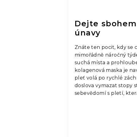
Dejte sbohem
únavy
Znáte ten pocit, kdy se
mimořádně náročný týden,
suchá místa a prohloube
kolagenová maska je nav
pleť volá po rychlé zác
doslova vymazat stopy st
sebevědomí s pletí, která