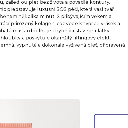
 zašedlou pleť bez života a povadlé kontury.
c představuje luxusní SOS péči, která vaší tváři
u během několika minut. S přibývajícím věkem a
rácí přirozený kolagen, což vede k tvorbě vrásek a
ohatá maska doplňuje chybějící stavební látky,
hloubky a poskytuje okamžitý liftingový efekt.
emná, vypnutá a dokonale vyživená pleť, připravená