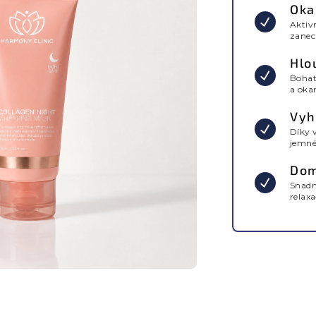
Oka
Aktiv
zanech
Hlo
Bohat
a oka
Vyh
Díky 
jemné 
Dom
Snadn
relax