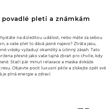
 povadlé pleti a známkám
 chystáte na důležitou událost, nebo máte za sebou
 a vaše pleť to dává jasně najevo? Ztráta jasu,
né vrásky vyžadují okamžitý a účinný zásah. Tato
ržena přesně jako vaše tajná zbraň pro chvíle, kdy
hraně. Stačí pár minut relaxace a maska dokáže
resu. Objevte pocit luxusní péče a získejte zpět své
 je plná energie a zdraví.