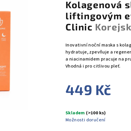
Kolagenová s
liftingovým e
Clinic
Korejs
Inovativní noční maska s kol
hydratuje, zpevňuje a regene
a niacinamidem pracuje na pr
Vhodná i pro citlivou pleť.
449 Kč
Měrná
cena:
Skladem
(>100 ks)
Možnosti doručení