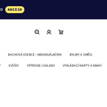
ÓD
AKCE20
Hledat
Přihlášení
Nákupní
košík
E
BACHOVÁ ESENCE - INDIVIDUÁLNÍ MIX
BYLINY A SMĚSI
Y
SVÍČKY
VÝPRODEJ SKLADU
VYKLÁDACÍ KARTY A KNIHY