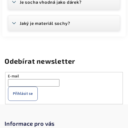
Je socha vhodná jako dárek?
Jaký je materiál sochy?
Odebírat newsletter
E-mail
Přihlásit se
Z
á
p
Informace pro vás