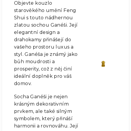
Objevte kouzlo
starověkého umění Feng
Shui s touto nádhernou
zlatou sochou Ganéši. Její
elegantní design a
drahokamy přinášejí do
vašeho prostoru luxus a
styl. Ganéša je známý jako
bůh moudrosti a
prosperity, což z něj činí
ideální doplněk pro váš
domov.
Socha Ganéši je nejen
krásným dekorativním
prvkem, ale také silným
symbolem, který přináší
harmonii a rovnováhu. Její