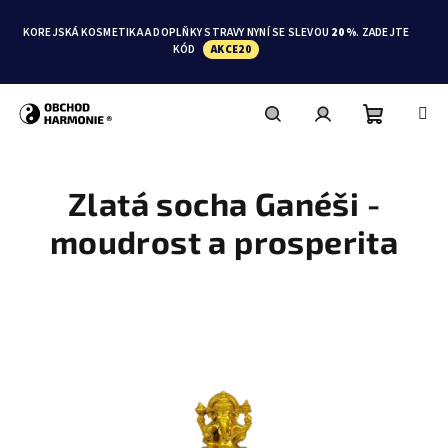
Přejít
na
KOREJSKÁ KOSMETIKA A DOPLŇKY STRAVY NYNÍ SE SLEVOU
20 %
. ZADEJTE
obsah
KÓD
AKCE20
Nákupní
Hledat
Přihlášení
Zlatá socha Ganéši -
košík
moudrost a prosperita