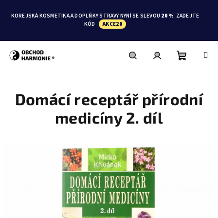
Přejít
na
KOREJSKÁ KOSMETIKA A DOPLŇKY STRAVY NYNÍ SE SLEVOU
20 %
. ZADEJTE
obsah
KÓD
AKCE20
Nákupní
Hledat
Přihlášení
Domácí receptář přírodní
košík
medicíny 2. díl