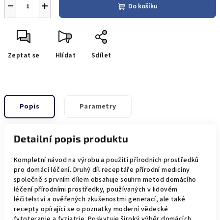
−
+
Do košíku
Zeptat se
Hlídat
Sdílet
Popis
Parametry
Detailní popis produktu
Kompletní návod na výrobu a použití přírodních prostředků
pro domácí léčení. Druhý díl receptáře přírodní medicíny
společně s prvním dílem obsahuje souhrn metod domácího
léčení přírodními prostředky, používaných v lidovém
léčitelství a ověřených zkušenostmi generací, ale také
recepty opírající se o poznatky moderní vědecké
fytoterapie a fyziatrie. Poskytuje široký výběr domácích