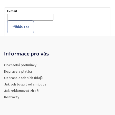
E-mail
Přihlásit se
Z
á
p
Informace pro vás
a
Obchodní podmínky
t
Doprava a platba
í
Ochrana osobních údajů
Jak odstoupit od smlouvy
Jak reklamovat zboží
Kontakty