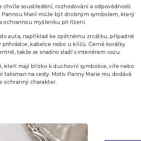
e chvíle soustředění, rozhodování a odpovědnosti.
s Pannou Marií může být drobným symbolem, který
 a ochrannou myšlenku při řízení.
 do auta, například ke zpětnému zrcátku, případně
 přihrádce, kabelce nebo u klíčů. Černé korálky
ntně, takže se snadno sladí s interiérem vozu.
, kteří mají blízko k duchovní symbolice, víře nebo
í talisman na cesty. Motiv Panny Marie mu dodává
íce ochranný charakter.