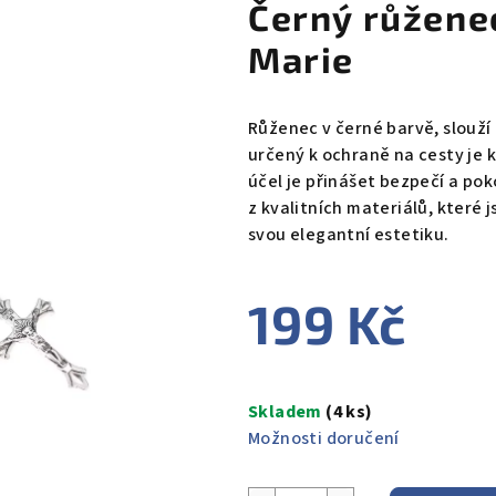
Černý růžene
Marie
Růženec v černé barvě, slouží
určený k ochraně na cesty je 
účel je přinášet bezpečí a po
z kvalitních materiálů, které 
svou elegantní estetiku.
199 Kč
Měrná
cena:
Skladem
(4 ks)
Možnosti doručení