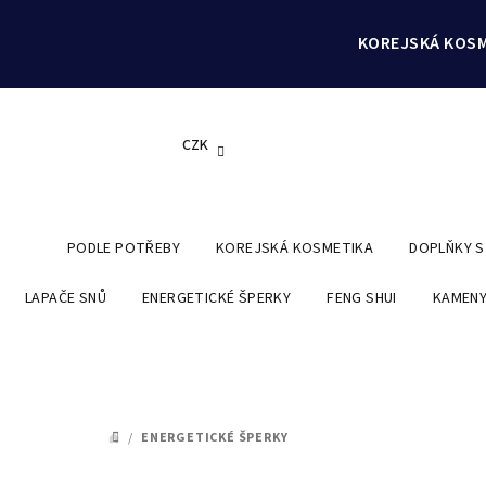
Přejít
na
KOREJSKÁ KOSM
obsah
CZK
PODLE POTŘEBY
KOREJSKÁ KOSMETIKA
DOPLŇKY 
LAPAČE SNŮ
ENERGETICKÉ ŠPERKY
FENG SHUI
KAMENY
/
ENERGETICKÉ ŠPERKY
DOMŮ