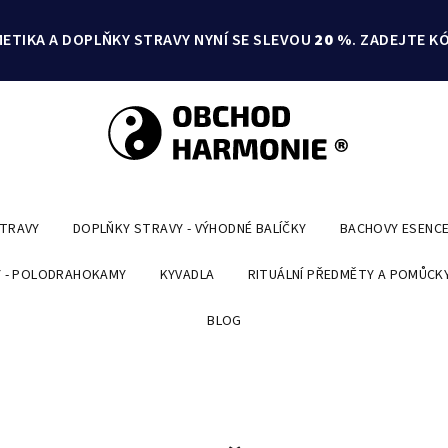
ETIKA A DOPLŇKY STRAVY NYNÍ SE SLEVOU
20 %
. ZADEJTE K
STRAVY
DOPLŇKY STRAVY - VÝHODNÉ BALÍČKY
BACHOVY ESENC
 - POLODRAHOKAMY
KYVADLA
RITUÁLNÍ PŘEDMĚTY A POMŮCK
BLOG