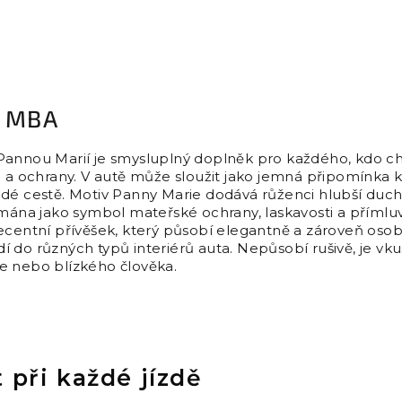
, MBA
Pannou Marií je smysluplný doplněk pro každého, kdo 
e a ochrany. V autě může sloužit jako jemná připomínka kl
ždé cestě. Motiv Panny Marie dodává růženci hlubší duc
ímána jako symbol mateřské ochrany, laskavosti a přímlu
decentní přívěšek, který působí elegantně a zároveň os
 do různých typů interiérů auta. Nepůsobí rušivě, je vk
e nebo blízkého člověka.
t při každé jízdě