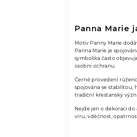
Panna Marie 
Motiv Panny Marie dodá
Panna Marie je spojována
symbolika často objevuj
osobní ochranu.
Černé provedení růžence
spojována se stabilitou
tradiční křesťanský výz
Nejde jen o dekoraci do
víru, vděčnost, opatrno