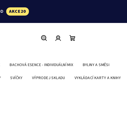
ÓD
AKCE20
Hledat
Přihlášení
Nákupní
košík
E
BACHOVÁ ESENCE - INDIVIDUÁLNÍ MIX
BYLINY A SMĚSI
Y
SVÍČKY
VÝPRODEJ SKLADU
VYKLÁDACÍ KARTY A KNIHY