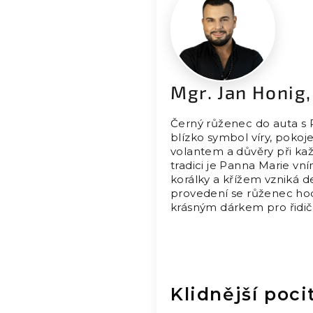
Mgr. Jan Honig
Černý růženec do auta s 
blízko symbol víry, pokoj
volantem a důvěry při ka
tradici je Panna Marie vn
korálky a křížem vzniká 
provedení se růženec hodí
krásným dárkem pro řidič
Klidnější poci