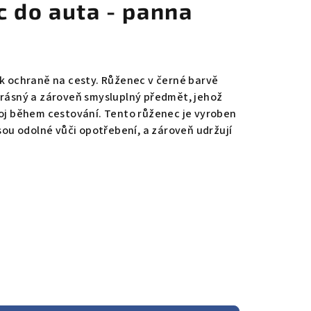
c do auta - panna
 k ochraně na cesty. Růženec v černé barvě
krásný a zároveň smysluplný předmět, jehož
koj během cestování. Tento růženec je vyroben
jsou odolné vůči opotřebení, a zároveň udržují