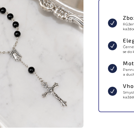
Zbo
Růžen
každo
Ele
Černé
se do
Mot
Panna
a duc
Vho
Smysl
každéh