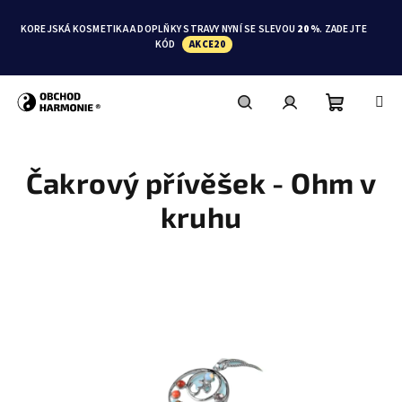
Přejít
na
KOREJSKÁ KOSMETIKA A DOPLŇKY STRAVY NYNÍ SE SLEVOU
20 %
. ZADEJTE
obsah
KÓD
AKCE20
Nákupní
Hledat
Přihlášení
Čakrový přívěšek - Ohm v
košík
kruhu