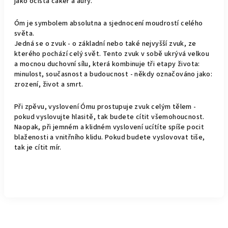
jako očista čaker a aury.
Óm je symbolem absolutna a sjednocení moudrostí celého
světa.
Jedná se o zvuk - o základní nebo také nejvyšší zvuk, ze
kterého pochází celý svět. Tento zvuk v sobě ukrývá velkou
a mocnou duchovní sílu, která kombinuje tři etapy života:
minulost, současnost a budoucnost - někdy označováno jako:
zrození, život a smrt.
Při zpěvu, vyslovení Ómu prostupuje zvuk celým tělem -
pokud vyslovujte hlasitě, tak budete cítit všemohoucnost.
Naopak, při jemném a klidném vyslovení ucítíte spíše pocit
blaženosti a vnitřního klidu. Pokud budete vyslovovat tiše,
tak je cítit mír.