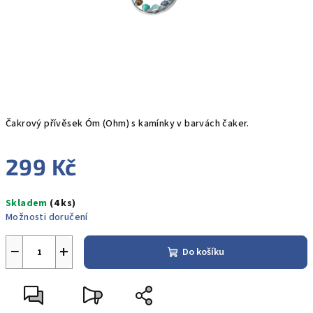
Čakrový přívěsek Óm (Ohm) s kamínky v barvách čaker.
299 Kč
Měrná
Skladem
(4 ks)
cena:
Možnosti doručení
−
+
Do košíku