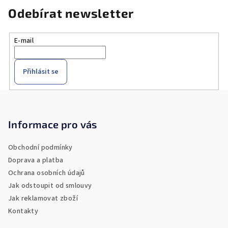
Odebírat newsletter
E-mail
Přihlásit se
Z
á
p
Informace pro vás
a
Obchodní podmínky
t
Doprava a platba
í
Ochrana osobních údajů
Jak odstoupit od smlouvy
Jak reklamovat zboží
Kontakty