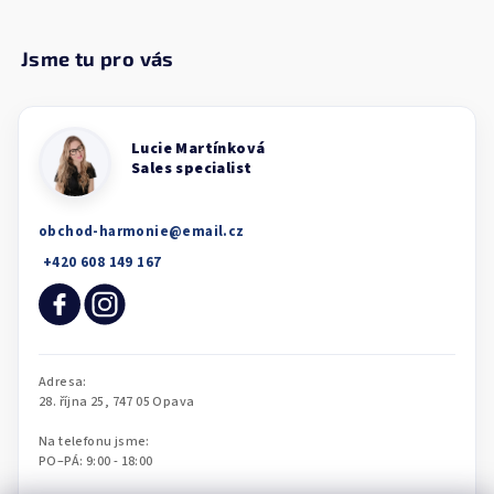
obchod-harmonie
@
email.cz