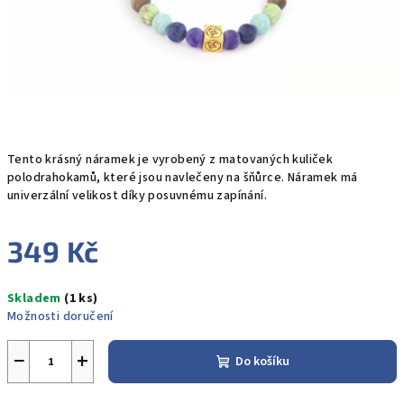
Tento krásný náramek je vyrobený z matovaných kuliček
polodrahokamů, které jsou navlečeny na šňůrce. Náramek má
univerzální velikost díky posuvnému zapínání.
349 Kč
Měrná
Skladem
(1 ks)
cena:
Možnosti doručení
−
+
Do košíku