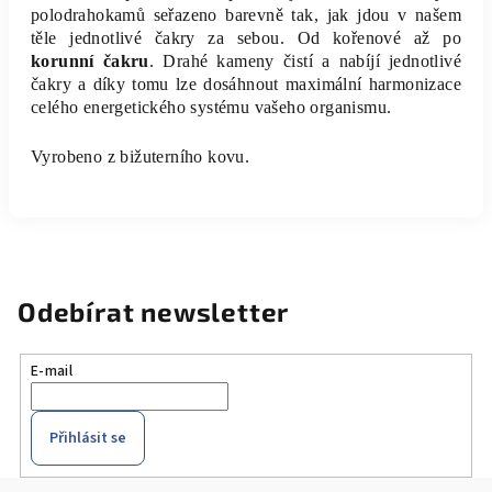
polodrahokamů seřazeno barevně tak, jak jdou v našem
těle jednotlivé čakry za sebou. Od kořenové až po
korunní čakru
. Drahé kameny čistí a nabíjí jednotlivé
čakry a díky tomu lze dosáhnout maximální harmonizace
celého energetického systému vašeho organismu.
Vyrobeno z bižuterního kovu.
Odebírat newsletter
E-mail
Přihlásit se
Z