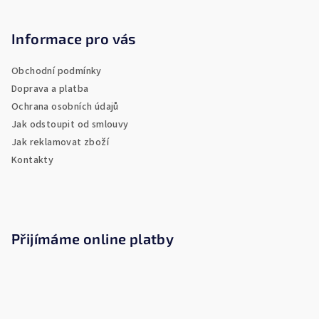
á
p
Informace pro vás
a
Obchodní podmínky
t
Doprava a platba
í
Ochrana osobních údajů
Jak odstoupit od smlouvy
Jak reklamovat zboží
Kontakty
Přijímáme online platby