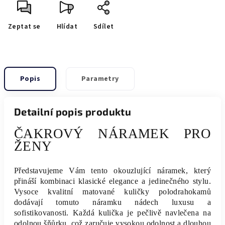
Zeptat se
Hlídat
Sdílet
Popis
Parametry
Detailní popis produktu
ČAKROVÝ NÁRAMEK PRO
ŽENY
Představujeme Vám tento okouzlující náramek, který
přináší kombinaci klasické elegance a jedinečného stylu.
Vysoce kvalitní matované kuličky polodrahokamů
dodávají tomuto náramku nádech luxusu a
sofistikovanosti. Každá kulička je pečlivě navlečena na
odolnou šňůrku, což zaručuje vysokou odolnost a dlouhou