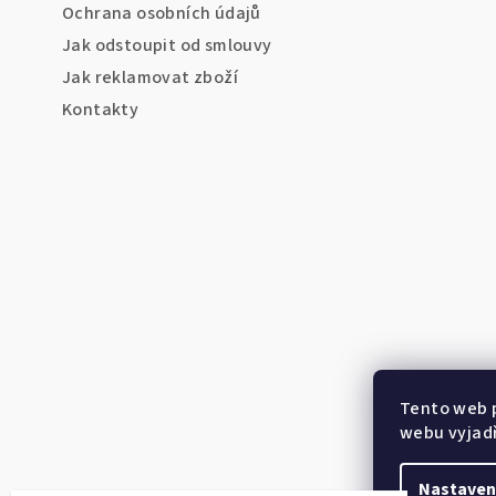
Ochrana osobních údajů
í
Jak odstoupit od smlouvy
Jak reklamovat zboží
Kontakty
Tento web 
webu vyjadř
Iveta z Nepomuku
Nastaven