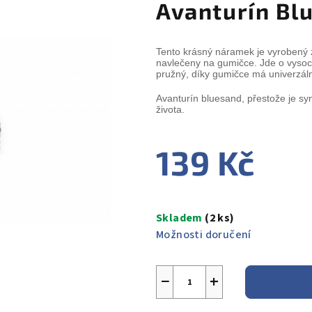
Avanturín Bl
Tento krásný náramek je vyrobený 
navlečeny na gumičce. Jde o vysoce
pružný, díky gumičce má univerzální
Avanturín bluesand, přestože je syn
života.
139 Kč
Měrná
cena:
Skladem
(2 ks)
Možnosti doručení
−
+