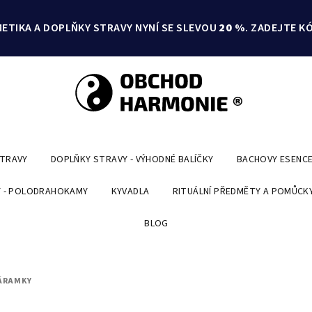
ETIKA A DOPLŇKY STRAVY NYNÍ SE SLEVOU
20 %
. ZADEJTE K
STRAVY
DOPLŇKY STRAVY - VÝHODNÉ BALÍČKY
BACHOVY ESENC
 - POLODRAHOKAMY
KYVADLA
RITUÁLNÍ PŘEDMĚTY A POMŮCK
BLOG
ÁRAMKY