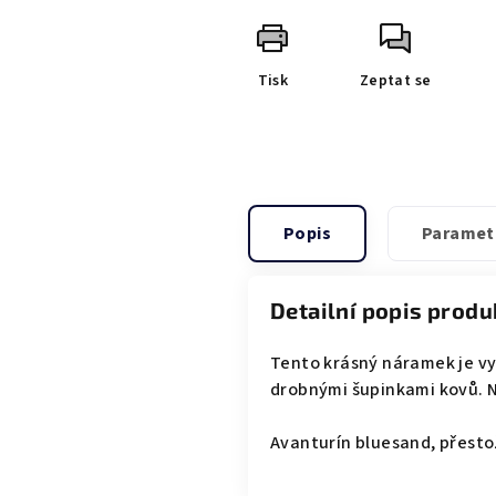
Tisk
Zeptat se
Popis
Paramet
Detailní popis produ
Tento krásný náramek je vy
drobnými šupinkami kovů. N
Avanturín bluesand, přestož