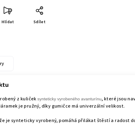
Hlídat
Sdílet
ry
ktu
robený z kuliček
, které jsou na
synteticky vyrobeného avanturínu
áramek je pružný, díky gumičce má univerzální velikost.
e je synteticky vyrobený, pomáhá přilákat štěstí a radost d