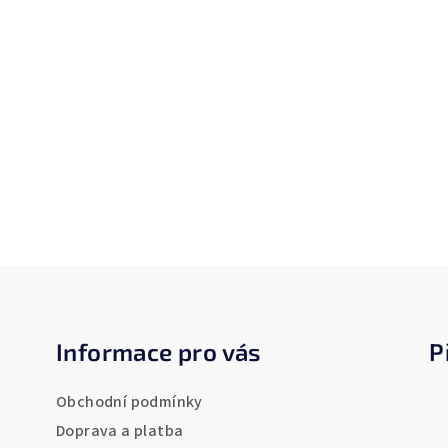
Z
á
Informace pro vás
P
p
a
Obchodní podmínky
t
Doprava a platba