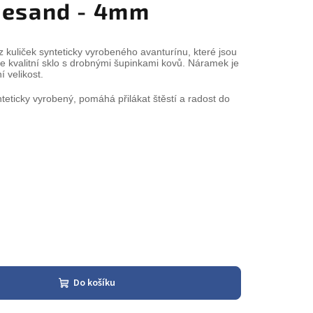
uesand - 4mm
z kuliček
synteticky vyrobeného avanturínu
, které jsou
 kvalitní sklo s drobnými šupinkami kovů. Náramek je
 velikost.
teticky vyrobený, pomáhá přilákat štěstí a radost do
Do košíku