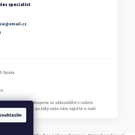
nie
@
email.cz
Souhlasím