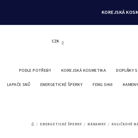
Přejít
na
KOREJSKÁ KOSM
obsah
CZK
PODLE POTŘEBY
KOREJSKÁ KOSMETIKA
DOPLŇKY 
LAPAČE SNŮ
ENERGETICKÉ ŠPERKY
FENG SHUI
KAMENY
/
ENERGETICKÉ ŠPERKY
/
NÁRAMKY
/
KULIČKOVÉ N
DOMŮ