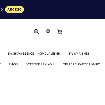
ÓD
AKCE20
Hledat
Přihlášení
Nákupní
košík
E
BACHOVÁ ESENCE - INDIVIDUÁLNÍ MIX
BYLINY A SMĚSI
Y
SVÍČKY
VÝPRODEJ SKLADU
VYKLÁDACÍ KARTY A KNIHY