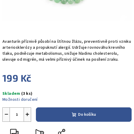
Avanturín příznivě působí na štítnou žlázu, preventivně proti vzniku
arteriosklerózy a propuknutí alergií. Udržuje rovnováhu krevního
tlaku, podněcuje metabolismus, snižuje hladinu cholesterolu,
ulevuje od migrén, má velmi příznivý účinek na posílení zraku.
199 Kč
Měrná
Skladem
(3 ks)
cena:
Možnosti doručení
−
+
Do košíku