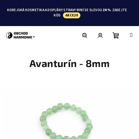
Přejít
na
KOREJSKÁ KOSMETIKA A DOPLŇKY STRAVY NYNÍ SE SLEVOU
20 %
. ZADEJTE
obsah
KÓD
AKCE20
Nákupní
Hledat
Přihlášení
Avanturín - 8mm
košík