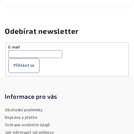
Odebírat newsletter
E-mail
Přihlásit se
Z
á
p
Informace pro vás
a
Obchodní podmínky
t
Doprava a platba
í
Ochrana osobních údajů
Jak odstoupit od smlouvy