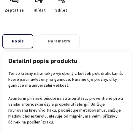
Zeptat se
Hlídat
Sdílet
Popis
Parametry
Detailní popis produktu
Tento krásný náramek je vyrobený z kuliček polodrahokamů,
které jsou navlečeny na gumičce. Náramek je pružný, díky
gumičce má univerzální velikost.
Avanturín příznivě působí na štítnou žlázu, preventivně proti
vzniku arteriosklerózy a propuknutí alergií. Udržuje
rovnováhu krevního tlaku, podněcuje metabolismus, snižuje
hladinu cholesterolu, ulevuje od migrén, má velmi příznivý
účinek na posílení zraku.